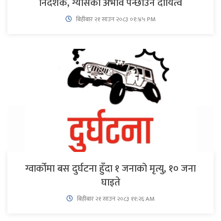
निर्देशक, ग्यासको अभाव पन्छाउने दायित्व
बिहीबार २१ साउन २०८३ ०१:४५ PM
ग्वार्कोमा बस दुर्घटना हुँदा १ जनाको मृत्यु, १० जना
घाइते
बिहीबार २१ साउन २०८३ ११:२६ AM