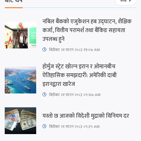
बाट थप
सबै
नबिल बैंकको एजुकेशन हब उद्घाटन, शैक्षिक
कर्जा, वित्तीय परामर्श तथा बैंकिङ सहायता
उपलब्ध हुने
बिहीबार २१ साउन २०८३ ११:०७ AM
होर्मुज स्ट्रेट खोल्न इरान र ओमानबीच
ऐतिहासिक समझदारी: अमेरिकी दाबी
इरानद्वारा खारेज
बिहीबार २१ साउन २०८३ ०९:४७ AM
यस्तो छ आजको विदेशी मुद्राको विनियम दर
बिहीबार २१ साउन २०८३ ०९:३५ AM