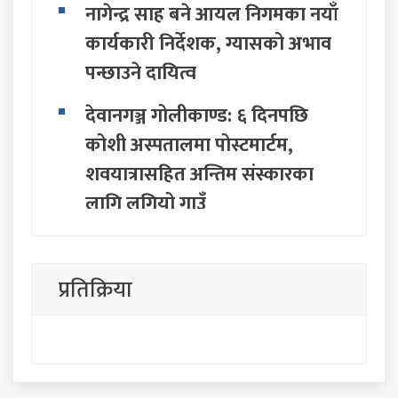
नागेन्द्र साह बने आयल निगमका नयाँ
कार्यकारी निर्देशक, ग्यासको अभाव
पन्छाउने दायित्व
देवानगञ्ज गोलीकाण्ड: ६ दिनपछि
कोशी अस्पतालमा पोस्टमार्टम,
शवयात्रासहित अन्तिम संस्कारका
लागि लगियो गाउँ
पर्यटकीय क्षेत्रमा अनैतिक गतिविधि
गर्ने ४७ जना विदेशी महिला
प्रतिक्रिया
नेपालबाट डिपोर्ट (देश निकाला)
कांग्रेसभित्र पूर्णबहादुरको नयाँ
रणनीतिक कार्ड : 'निष्क्रिय बस्दैनौँ,