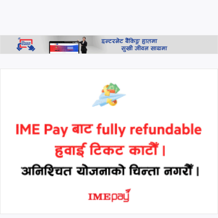
युवाको रक्षाकवच बन्छौँ'
अर्जेन्टिना विश्वकप २०२६ को
सेमिफाइनलमा, स्विट्जरल्यान्डमाथि
अतिरिक्त समयमा रोमाञ्चक जित
थप हेर्नुहोस