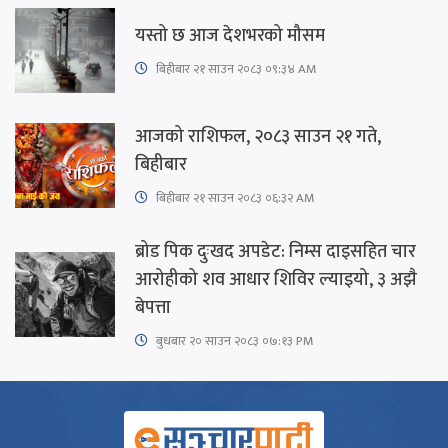
यस्तो छ आज देशभरको मौसम
बिहीबार २१ साउन २०८३ ०९:३४ AM
आजको राशिफल, २०८३ साउन २१ गते,
बिहीबार
बिहीबार २१ साउन २०८३ ०६:३२ AM
ब्रोड पिक दुःखद अपडेट: निम्स दाइसहित चार
आरोहीको शव आधार शिविर ल्याइयो, ३ अझै
बेपत्ता
बुधबार २० साउन २०८३ ०७:१३ PM