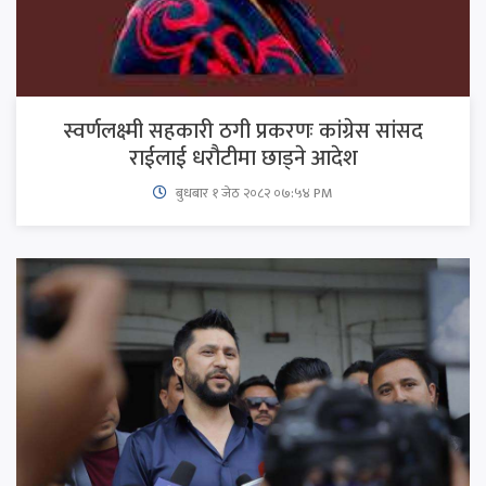
स्वर्णलक्ष्मी सहकारी ठगी प्रकरणः कांग्रेस सांसद
राईलाई धरौटीमा छाड्ने आदेश
बुधबार १ जेठ २०८२ ०७:५४ PM