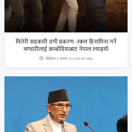
मितेरी सहकारी ठगी प्रकरण -रकम हिनामिना गर्ने
भण्डारीलाई कम्बोडियाबाट नेपाल ल्याइयो
बिहीबार ५ असार २०८२ १०:४५ AM