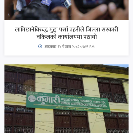
लामिछानेविरुद्ध मुद्दा पर्सा प्रहरीले जिल्ला सरकारी
वकिलको कार्यालयमा पठायो
आइतबार​ १४ बैशाख २०८२ ०९:१९ PM