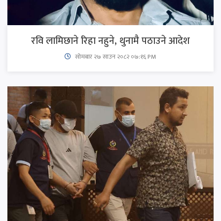
रवि लामिछाने रिहा नहुने, थुनामै पठाउने आदेश
सोमबार २७ साउन २०८२ ०७:१६ PM