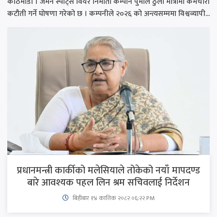
काठमाडौँ । जर्मन स्पोर्ट्स वियर निर्माता कम्पनि पुमाले ठुलो मात्रामा कर्मचारी
कटौती गर्ने घोषणा गरेको छ । कम्पनीले २०२६ को अन्त्यसम्ममा विश्वव्यापी...
प्रधानमन्त्री कार्कीको मलेसियाले तोकेको नयाँ मापदण्ड
बारे आवश्यक पहल लिन श्रम सचिवलाई निर्देशन
बिहीबार १४ कात्तिक २०८२ ०६:२२ PM