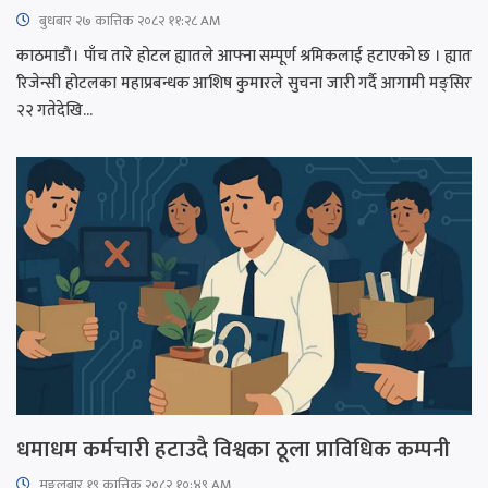
बुधबार २७ कात्तिक २०८२ ११:२८ AM
काठमाडौं । पाँच तारे होटल ह्यातले आफ्ना सम्पूर्ण श्रमिकलाई हटाएको छ । ह्यात
रिजेन्सी होटलका महाप्रबन्धक आशिष कुमारले सुचना जारी गर्दै आगामी मङ्सिर
२२ गतेदेखि...
धमाधम कर्मचारी हटाउदै विश्वका ठूला प्राविधिक कम्पनी
मङ्गलबार १९ कात्तिक २०८२ १०:४९ AM