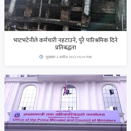
भाटभटेनीले कर्मचारी नहटाउने, पुरै पारिश्रमिक दिने
प्रतिबद्धता
शुक्रबार​ ३ असोज २०८२ ०९:०० PM