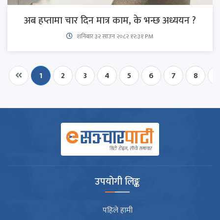
अब हप्तामा चार दिन मात्र काम, के भन्छ अध्ययन ?
शनिबार ३२ साउन २०८२ १२:३१ PM
1
2
3
4
5
6
7
8
9
उपयोगी लिङ्क
पहिले हामी