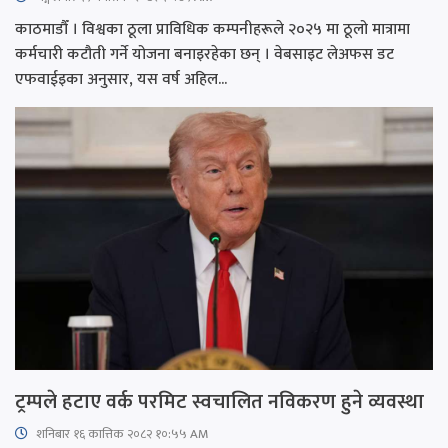
काठमाडौँ । विश्वका ठूला प्राविधिक कम्पनीहरूले २०२५ मा ठूलो मात्रामा
कर्मचारी कटौती गर्ने योजना बनाइरहेका छन् । वेबसाइट लेअफस डट
एफवाईइका अनुसार, यस वर्ष अहिल...
ट्रम्पले हटाए वर्क परमिट स्वचालित नविकरण हुने व्यवस्था
शनिबार १६ कात्तिक २०८२ १०:५५ AM