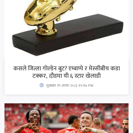
कसले जित्ला गोल्डेन बुट? एम्बाप्पे र मेस्सीबीच कडा
टक्कर, दौडमा यी ६ स्टार खेलाडी
शुक्रबार​ १९ असार २०८३ १२:१७ PM