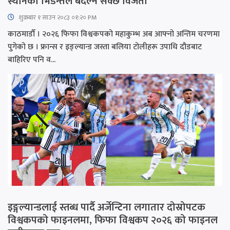
स्थानको भिडन्तले बदल्न सक्छ विजेता
शुक्रबार​ १ साउन २०८३ ०१:२० PM
काठमाडौँ । २०२६ फिफा विश्वकपको महाकुम्भ अब आफ्नो अन्तिम चरणमा
पुगेको छ । फ्रान्स र इङ्ल्यान्ड जस्ता बलिया टोलीहरू उपाधि दौडबाट
बाहिरिए पनि व...
इङ्गल्यान्डलाई स्तब्ध पार्दै अर्जेन्टिना लगातार दोस्रोपटक
विश्वकपको फाइनलमा, फिफा विश्वकप २०२६ को फाइनल