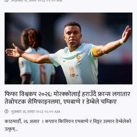
आइतबार​ २८ असार २०८३ ०९:५० AM
फिफा विश्वकप २०२६: मोरक्कोलाई हराउँदै फ्रान्स लगातार
तेस्रोपटक सेमिफाइनलमा, एमबाप्पे र डेम्बेले चम्किए
शुक्रबार​ २६ असार २०८३ ०८:०० AM
काठमाडौँ, २६ असार । कप्तान किलियन एमबाप्पे र विङ्गर उस्मान डेम्बेलेको
उत्कृष्...