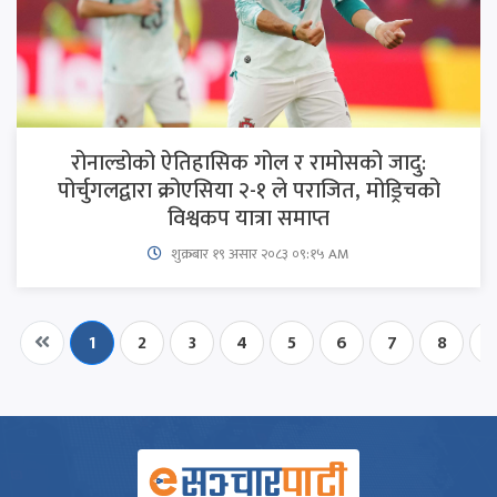
रोनाल्डोको ऐतिहासिक गोल र रामोसको जादु:
पोर्चुगलद्वारा क्रोएसिया २-१ ले पराजित, मोड्रिचको
विश्वकप यात्रा समाप्त
शुक्रबार​ १९ असार २०८३ ०९:१५ AM
1
2
3
4
5
6
7
8
9