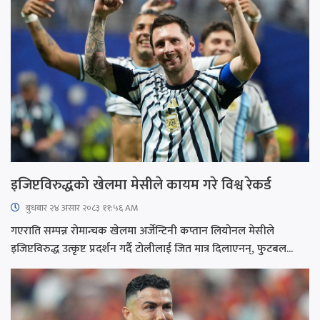
इजिप्टविरुद्धको खेलमा मेसीले कायम गरे विश्व रेकर्ड
बुधबार २४ असार २०८३ ११:५६ AM
गएराति सम्पन्न रोमान्चक खेलमा अर्जेन्टिनी कप्तान लियोनल मेसीले
इजिप्टविरुद्ध उत्कृष्ट प्रदर्शन गर्दै टोलीलाई जित मात्र दिलाएनन्, फुटबल...