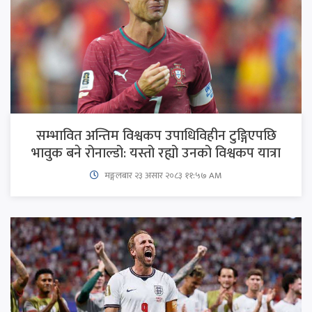
सम्भावित अन्तिम विश्वकप उपाधिविहीन टुङ्गिएपछि
भावुक बने रोनाल्डो: यस्तो रह्यो उनको विश्वकप यात्रा
मङ्गलबार २३ असार २०८३ ११:५७ AM