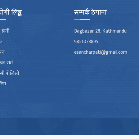
ोगी लिङ्क
सम्पर्क ठेगाना
 हामी
Bagbazar 28, Kathmandu
्क
9851073895
ापन
esancharpati@gmail.com
गका सर्त
भेसी पोलिसी
 टिम