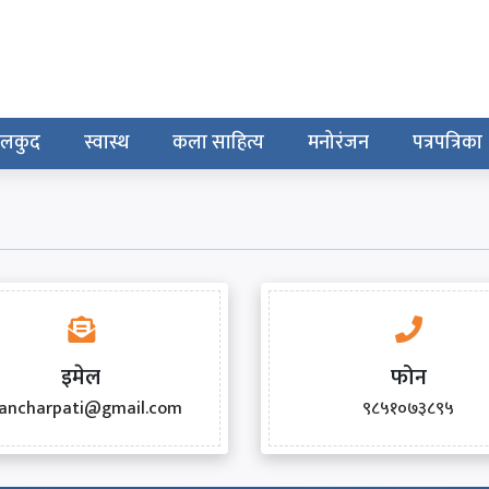
ेलकुद
स्वास्थ
कला साहित्य
मनोरंजन
पत्रपत्रिका
इमेल
फोन
ancharpati@gmail.com
९८५१०७३८९५