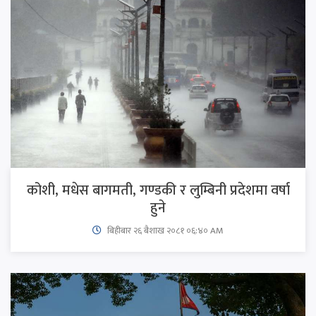
कोशी, मधेस बागमती, गण्डकी र लुम्बिनी प्रदेशमा वर्षा
हुने
बिहीबार २६ बैशाख २०८१ ०६:४० AM