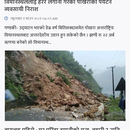
विमानस्थललाई हेरेर लगानी गरेका पोखराका पर्यटन
व्यवसायी निराश
मङ्गलबार १ साउन २०८१ ०७:०९ AM
गण्डकी- उद्घाटन भएको डेढ वर्ष बितिसक्दासमेत पोखरा अन्तर्राष्ट्रिय
विमानस्थलबाट अन्तरदेशीय उडान हुन सकेको छैन । झण्डै रु २२ अर्ब
ऋणमा बनेको सो विमानस्थ...