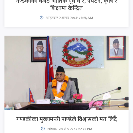
गण्डकीको बजेटः भौतिक पूर्वाधार, पर्यटन, कृषि र
शिक्षामा केन्द्रित
आइतबार​ २ असार २०८१ ०९:१६ AM
गण्डकीका मुख्यमन्त्री पाण्डेले विश्वासको मत लिँदै
सोमबार २७ जेठ २०८१ १२:११ PM