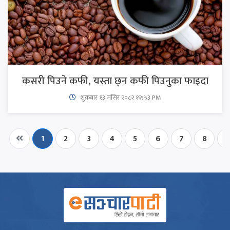
कसरी पिउने कफी, यस्ता छ्न कफी पिउनुका फाइदा
शुक्रबार​ १३ मंसिर २०८२ १२:५३ PM
1
2
3
4
5
6
7
8
9