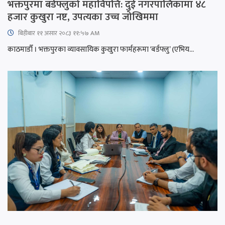
भक्तपुरमा बर्डफ्लुको महाविपत्ति: दुई नगरपालिकामा ४८
हजार कुखुरा नष्ट, उपत्यका उच्च जोखिममा
बिहीबार ११ असार २०८३ ११:५७ AM
काठमाडौँ । भक्तपुरका व्यावसायिक कुखुरा फार्महरूमा ‘बर्डफ्लु’ (एभिय...