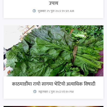
उपाय
शुक्रबार​ २५ पुस २०८२ १०:४९ AM
काठमाडौंमा रायो सागमा भेटियो अत्याधिक विषादी
मङ्गलबार ८ पुस २०८२ १२:१० PM