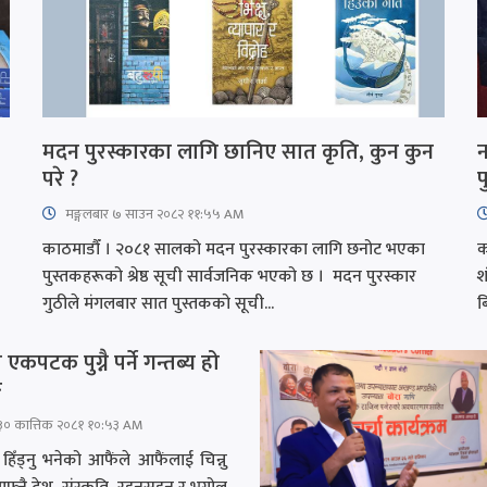
मदन पुरस्कारका लागि छानिए सात कृति, कुन कुन
न
परे ?
प
मङ्गलबार ७ साउन २०८२ ११:५५ AM
काठमाडौँ । २०८१ सालको मदन पुरस्कारका लागि छनोट भएका
क
पुस्तकहरूको श्रेष्ठ सूची सार्वजनिक भएको छ । मदन पुरस्कार
श
गुठीले मंगलबार सात पुस्तकको सूची...
ब
कपटक पुग्नै पर्ने गन्तब्य हो
ङ
​ ३० कात्तिक २०८१ १०:५३ AM
 हिँड्नु भनेको आफैंले आफैंलाई चिन्नु