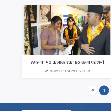
ठमेलमा ५० कलाकारका ६० कला प्रदर्शनी
मङ्गलबार ३ बैशाख २०८१ ०८:५३ PM
1