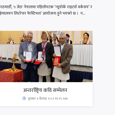
ाठमाडौँ, ५ जेठः नेपालमा पहिलोपटक ‘न्यूयोर्क राइटर्स वर्कसप’ र
हिमालयन लिटरेचर फेस्टिभल’ आयोजना हुने भएको छ । न...
अन्तर्राष्ट्रिय कवि सम्मेलन
बुधबार ४ बैशाख २०८१ ११:२५ AM