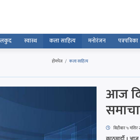
ेलकुद
स्वास्थ
कला साहित्य
मनोरंजन
पत्रपत्रिका
होमपेज
कला साहित्य
आज दि
समाचार
बिहीबार ५ मंसि
काठमाडौँ । आज द