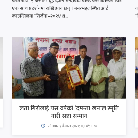
काठमाडौँ, ५ असार : दुई दजर्न भन्दाबढी वरिष्ठ कलाकारका चित्र
एक साथ प्रदर्शनमा राखिएका छन् । बबरमहलस्थित आर्ट
क
काउन्सिलमा ‘सिर्जना–२०२४ थ्र...
‘
लता गिरीलाई यस वर्षको ‘दमन्ता खनाल स्मृति
नारी स्रष्टा सम्मान
सोमबार ९ बैशाख २०८१ ०३:४५ PM