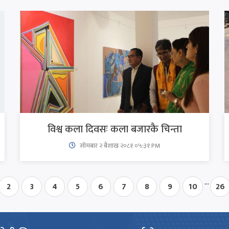
विश्व कला दिवसः कला बजारकै चिन्ता
सोमबार २ बैशाख २०८१ ०५:३१ PM
...
2
3
4
5
6
7
8
9
10
26