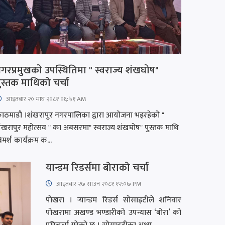
गरप्रमुखको उपस्थितिमा " स्वराज्य शंखघोष"
ुस्तक माथिको चर्चा
आइतबार​ २० माघ २०८१ ०६:५१ AM
ाठमाडौ ।शंखरापुर नगरपालिका द्वारा आयोजना भइरहेको "
ंखरापुर महोत्सव " का अबसरमा" स्वराज्य शंखघोष" पुस्तक माथि
िमर्श कार्यक्रम क...
यान्डम रिडर्समा बोराको चर्चा
आइतबार​ २७ साउन २०८१ १२:०७ PM
पोखरा । र्‍यान्डम रिडर्स सोसाइटीले शनिवार
पोखरामा अखण्ड भण्डारीको उपन्यास ‘बोरा’ को