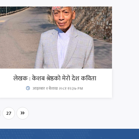
लेखक : केशब श्रेष्ठको मेरो देश कविता
आइतबार​ १ बैशाख २०८१ १२:३७ PM
27