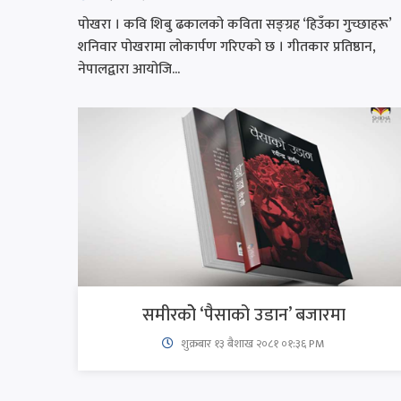
पोखरा । कवि शिबु ढकालको कविता सङ्ग्रह ‘हिउँका गुच्छाहरू’
शनिवार पोखरामा लोकार्पण गरिएको छ । गीतकार प्रतिष्ठान,
नेपालद्वारा आयोजि...
समीरकोे ‘पैसाको उडान’ बजारमा
शुक्रबार​ १३ बैशाख २०८१ ०१:३६ PM