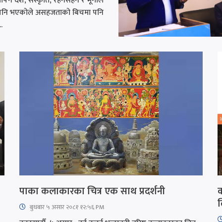
आफ्नै देश, संस्कृति, रहनसहन र भूगोल
झ्नु पनि भएकोले असहजताको बिचमा पनि
.
पाका कलाकारका चित्र एक साथ प्रदर्शनी
क
ल
बुधबार ५ असार २०८१ १२:५६ PM