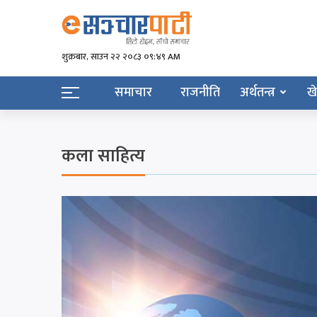
शुक्रबार​, साउन २२ २०८३ ०९:४९ AM
समाचार
राजनीति
अर्थतन्त्र
ख
कला साहित्य