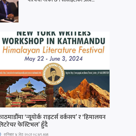
परिचर्चा गरेको छ । सोसाइटीका अध्य...
ाठमाडौँमा ‘न्यूयोर्क राइटर्स वर्कसप’ र ‘हिमालयन
िटरेचर फेस्टिभल’ हुँदै
शनिबार ४ जेठ २०८१ ०८:४९ AM