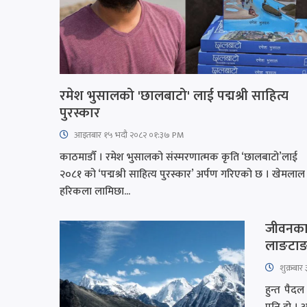
रमेश भुसालको 'छालबाटो' लाई पद्मश्री साहित्य
पुरस्कार
आइतबार​ १५ भदौ २०८२ ०१:३७ PM
काठमाडौँ । रमेश भुसालको संस्मरणात्मक कृति ‘छालबाटो’लाई
२०८१ को ‘पद्मश्री साहित्य पुरस्कार’ अर्पण गरिएको छ । खेमलाल
हरिकला लामिछा...
जीवनका ए
लाङटा
शुक्रबार
हुन्त पैदल