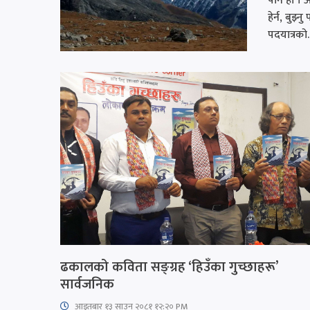
पनि हो । 
हेर्न, बु
पदयात्रको..
ढकालको कविता सङ्ग्रह ‘हिउँका गुच्छाहरू’
सार्वजनिक
आइतबार​ १३ साउन २०८१ १२:२० PM