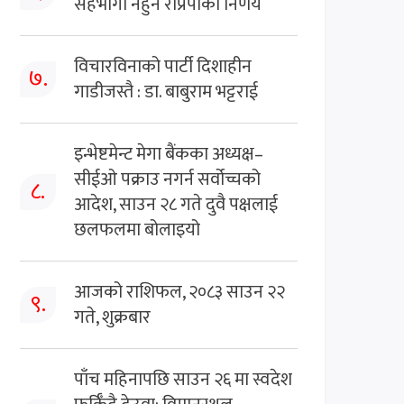
सहभागी नहुने राप्रपाको निर्णय
विचारविनाको पार्टी दिशाहीन
७.
गाडीजस्तै : डा. बाबुराम भट्टराई
इन्भेष्टमेन्ट मेगा बैंकका अध्यक्ष–
सीईओ पक्राउ नगर्न सर्वोच्चको
८.
आदेश, साउन २८ गते दुवै पक्षलाई
छलफलमा बोलाइयो
आजको राशिफल, २०८३ साउन २२
९.
गते, शुक्रबार
पाँच महिनापछि साउन २६ मा स्वदेश