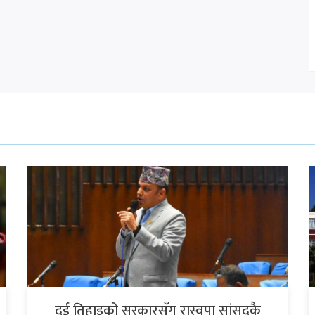
दुई तिहाइको सरकारसँग रास्वपा सांसदकै