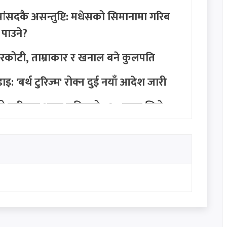
ांसदकै असन्तुष्टि: मधेसको सिमानामा गरिब
 पाउने?
्व: नगरकोटी, ताम्राकार र खनाल बने कुलपति
इ: 'बर्थ टुरिज्म' रोक्न दुई नयाँ आदेश जारी
 खरिदमा भाग्य चम्कियो : १० लाख जित्ने