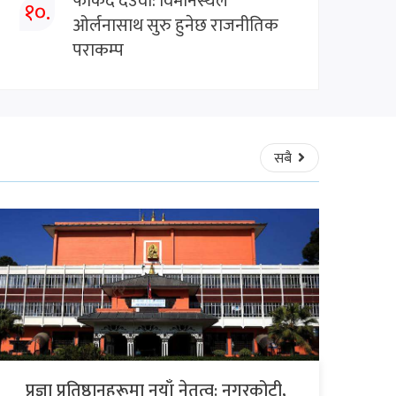
फर्किँदै देउवा: विमानस्थल
१०.
ओर्लनासाथ सुरु हुनेछ राजनीतिक
पराकम्प
सबै
प्रज्ञा प्रतिष्ठानहरूमा नयाँ नेतृत्व: नगरकोटी,