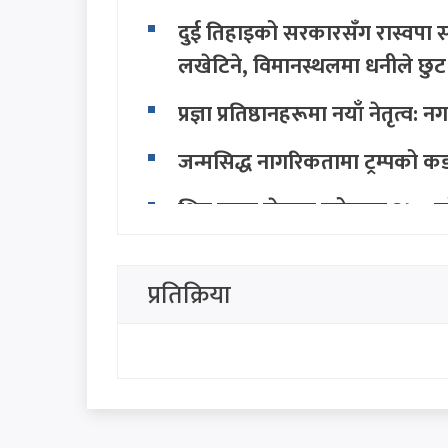
दुई तिहाइको सरकारसँग रास्वपा स
लखेटिने, विमानस्थलमा धनीले छुट
प्रज्ञा प्रतिष्ठानहरूमा नयाँ नेतृत
जन्मसिद्ध नागरिकतामा ट्रम्पको कडा
शिव कृष्ण जेनरल स्टोरबाट २५० को
उपभोक्ता को हुन्?
थप हेर्नुहोस
प्रतिक्रिया