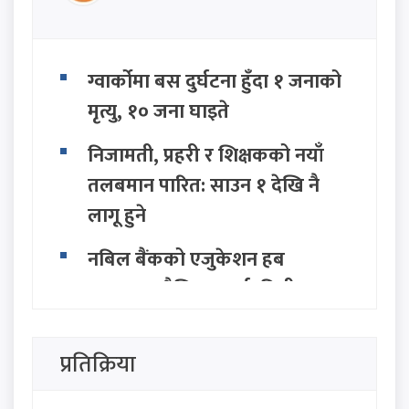
ग्वार्कोमा बस दुर्घटना हुँदा १ जनाको
मृत्यु, १० जना घाइते
निजामती, प्रहरी र शिक्षकको नयाँ
तलबमान पारित: साउन १ देखि नै
लागू हुने
नबिल बैंकको एजुकेशन हब
उद्घाटन, शैक्षिक कर्जा, वित्तीय
परामर्श तथा बैंकिङ सहायता
उपलब्ध हुने
प्रतिक्रिया
होर्मुज स्ट्रेट खोल्न इरान र ओमानबीच