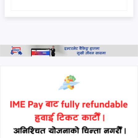
ऐतिहासिक समझदारी: अमेरिकी
दाबी इरानद्वारा खारेज
यस्तो छ आजको विदेशी मुद्राको
विनियम दर
थप हेर्नुहोस