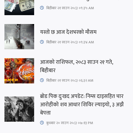
बिहीबार २१ साउन २०८३ ०९:३५ AM
यस्तो छ आज देशभरको मौसम
बिहीबार २१ साउन २०८३ ०९:३४ AM
आजको राशिफल, २०८३ साउन २१ गते,
बिहीबार
बिहीबार २१ साउन २०८३ ०६:३२ AM
ब्रोड पिक दुःखद अपडेट: निम्स दाइसहित चार
आरोहीको शव आधार शिविर ल्याइयो, ३ अझै
बेपत्ता
बुधबार २० साउन २०८३ ०७:१३ PM