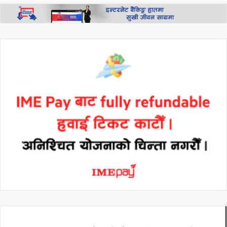
सेमिफाइनलमा, स्विट्जरल्यान्डमाथि
अतिरिक्त समयमा रोमाञ्चक जित
थप हेर्नुहोस