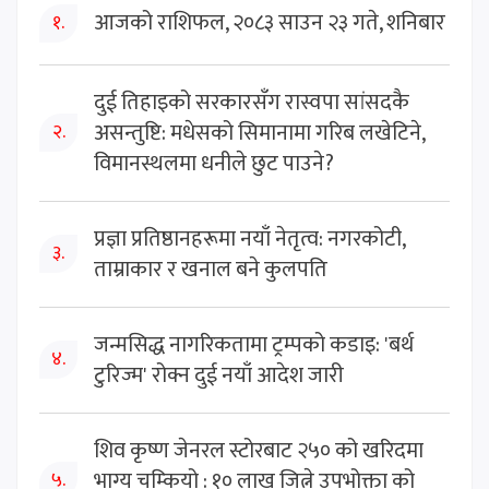
आजको राशिफल, २०८३ साउन २३ गते, शनिबार
१.
दुई तिहाइको सरकारसँग रास्वपा सांसदकै
असन्तुष्टि: मधेसको सिमानामा गरिब लखेटिने,
२.
विमानस्थलमा धनीले छुट पाउने?
प्रज्ञा प्रतिष्ठानहरूमा नयाँ नेतृत्व: नगरकोटी,
३.
ताम्राकार र खनाल बने कुलपति
जन्मसिद्ध नागरिकतामा ट्रम्पको कडाइ: 'बर्थ
४.
टुरिज्म' रोक्न दुई नयाँ आदेश जारी
शिव कृष्ण जेनरल स्टोरबाट २५० को खरिदमा
भाग्य चम्कियो : १० लाख जित्ने उपभोक्ता को
५.