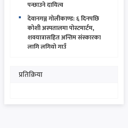
पन्छाउने दायित्व
देवानगञ्ज गोलीकाण्ड: ६ दिनपछि
कोशी अस्पतालमा पोस्टमार्टम,
शवयात्रासहित अन्तिम संस्कारका
लागि लगियो गाउँ
पर्यटकीय क्षेत्रमा अनैतिक गतिविधि
गर्ने ४७ जना विदेशी महिला
प्रतिक्रिया
नेपालबाट डिपोर्ट (देश निकाला)
कांग्रेसभित्र पूर्णबहादुरको नयाँ
रणनीतिक कार्ड : 'निष्क्रिय बस्दैनौँ,
युवाको रक्षाकवच बन्छौँ'
अर्जेन्टिना विश्वकप २०२६ को