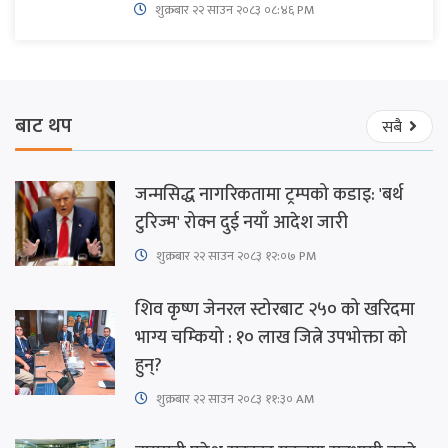
शुक्रबार​ २२ साउन २०८३ ०८:४६ PM
बाट थप
सबै
जन्मसिद्ध नागरिकतामा ट्रम्पको कडाइ: 'बर्थ
टुरिज्म' रोक्न दुई नयाँ आदेश जारी
शुक्रबार​ २२ साउन २०८३ १२:०७ PM
शिव कृष्ण जेनरल स्टोरबाट २५० को खरिदमा
भाग्य चम्कियो : १० लाख जित्ने उपभोक्ता को
हुन्?
शुक्रबार​ २२ साउन २०८३ ११:३० AM