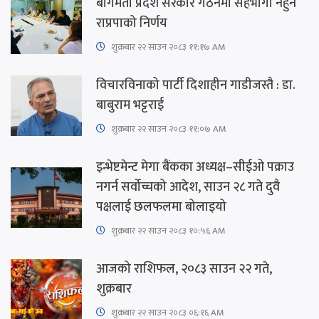
बागमती प्रदेश सरकार गठनमा सहभागी नहुने
राप्रपाको निर्णय
शुक्रबार​ २२ साउन २०८३ ११:१७ AM
विचारविनाको पार्टी दिशाहीन गाडीजस्तै : डा.
बाबुराम भट्टराई
शुक्रबार​ २२ साउन २०८३ ११:०७ AM
इन्भेष्टमेन्ट मेगा बैंकका अध्यक्ष–सीईओ पक्राउ
नगर्न सर्वोच्चको आदेश, साउन २८ गते दुवै
पक्षलाई छलफलमा बोलाइयो
शुक्रबार​ २२ साउन २०८३ १०:५६ AM
आजको राशिफल, २०८३ साउन २२ गते,
शुक्रबार
शुक्रबार​ २२ साउन २०८३ ०६:१६ AM