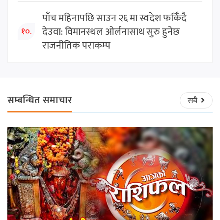
पाँच महिनापछि साउन २६ मा स्वदेश फर्किँदै
देउवा: विमानस्थल ओर्लनासाथ सुरु हुनेछ
१०.
राजनीतिक पराकम्प
सम्बन्धित समाचार
सबै