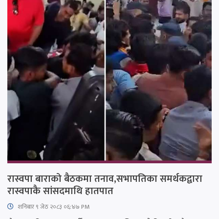
रास्वपा बाराको बैठकमा तनाव,सभापतिका समर्थकद्वारा
रास्वपाकै सांसदमाथि हातपात
शनिबार ९ जेठ २०८३ ०६:४७ PM