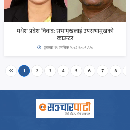
मधेश प्रदेश विवाद: सभामुखलाई उपसभामुखको
काउन्टर
शुक्रबार​ २९ कात्तिक २०८२ १०:०९ AM
1
2
3
4
5
6
7
8
9