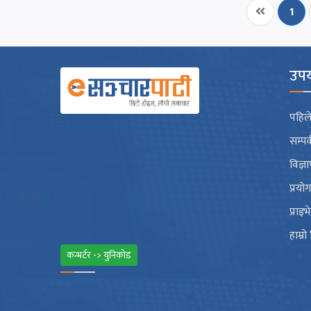
1
उपय
पहिले
सम्पर
विज्ञ
प्रयो
प्राइ
हाम्रो
कन्भर्टर -> युनिकोड