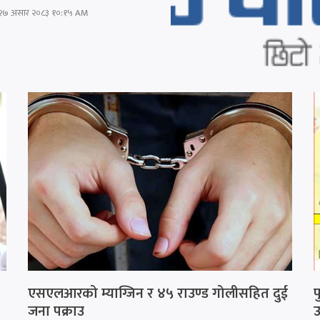
२७ असार २०८३ १०:१५ AM
एसएलआरको म्याग्जिन र ४५ राउण्ड गोलीसहित दुई
प
जना पक्राउ
उ