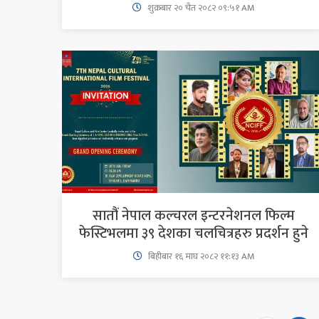
शुक्रबार​ २० चैत २०८२ ०९:५१ AM
सातौं नेपाल कल्चरल इन्टरनेशनल फिल्म
फेस्टिभलमा ३९ देशका चलचित्रहरु प्रदर्शन हुने
बिहीबार १६ माघ २०८२ ११:१३ AM