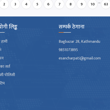
...
2
3
4
5
6
7
8
9
10
63
ोगी लिङ्क
सम्पर्क ठेगाना
 हामी
Bagbazar 28, Kathmandu
्क
9851073895
ापन
esancharpati@gmail.com
गका सर्त
भेसी पोलिसी
 टिम