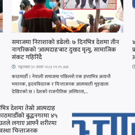
समाजमा निराशाको डढेलो: ७ दिनभित्र देशमा तीन
४
नागरिकको 'आत्मदाह'बाट दुखद मृत्यु, सामाजिक
प
संकट गहिरिँदै
अ
मङ्गलबार ३० असार २०८३ ०९:२५ AM
काठमाडौँ । नेपाली समाजमा पछिल्लो एक हप्ताभित्र अत्यन्तै
भयानक, हृदयविदारक र चिन्ताजनक आत्मघाती शृङ्खला
देखिएको छ । देशको राजनीतिक अस्थिरता,...
भित्र देशमा तेस्रो आत्मदाह
 काठमाडौँको बुद्धनगरमा ४५
राउतले लगाए आफ्नै शरीरमा
वस्था चिन्ताजनक