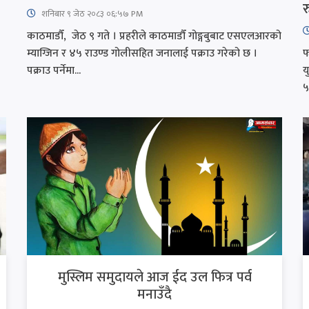
र
शनिबार ९ जेठ २०८३ ०६:५७ PM
काठमाडौँ, जेठ ९ गते । प्रहरीले काठमाडौँ गोङ्गबुबाट एसएलआरको
म्याग्जिन र ४५ राउण्ड गोलीसहित जनालाई पक्राउ गरेको छ ।
फ
पक्राउ पर्नेमा...
य
५
मुस्लिम समुदायले आज ईद उल फित्र पर्व
मनाउँदै