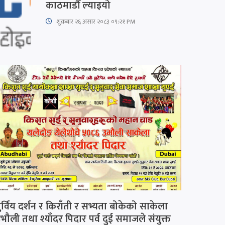
काठमाडौँ ल्याइयो
शुक्रबार​ २६ असार २०८३ ०९:२१ PM
ुर्विय दर्शन र किराँती र सभ्यता बोकेको साकेला
भौली तथा श्याँदर पिदार पर्व दुई समाजले संयुक्त