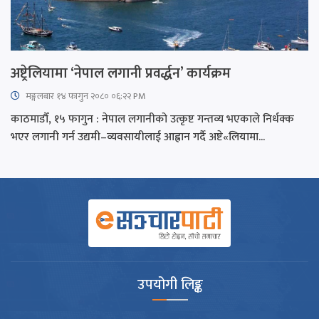
अष्ट्रेलियामा ‘नेपाल लगानी प्रवर्द्धन’ कार्यक्रम
मङ्गलबार १४ फागुन २०८० ०६:२२ PM
काठमाडौँ, १५ फागुन : नेपाल लगानीको उत्कृष्ट गन्तव्य भएकाले निर्धक्क
भएर लगानी गर्न उद्यमी–व्यवसायीलाई आह्वान गर्दै अष्टे«लियामा...
उपयोगी लिङ्क