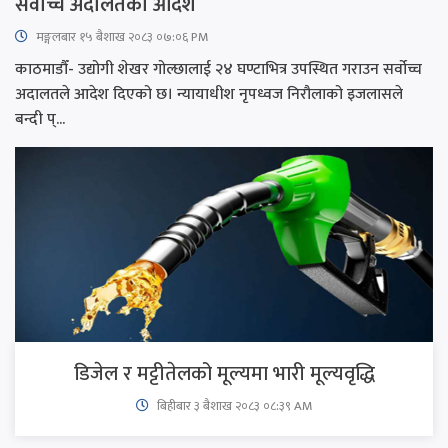
सर्वोच्च अदालतको आदेश
मङ्गलबार १५ बैशाख २०८३ ०७:०६ PM
काठमाडौँ- उद्योगी शेखर गोल्छालाई २४ घण्टाभित्र उपस्थित गराउन सर्वोच्च
अदालतले आदेश दिएको छ। न्यायाधीश नृपध्वज निरौलाको इजलासले
बन्दी प्...
डिजेल र मट्टीतेलको मूल्यमा भारी मूल्यवृद्धि
बिहीबार ३ बैशाख २०८३ ०८:३९ AM