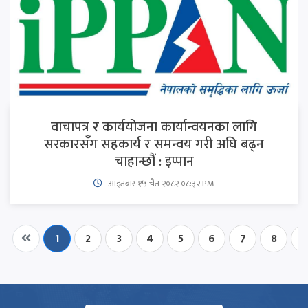
वाचापत्र र कार्ययोजना कार्यान्वयनका लागि
सरकारसँग सहकार्य र समन्वय गरी अघि बढ्न
चाहान्छौं : इप्पान
आइतबार​ १५ चैत २०८२ ०८:३२ PM
1
2
3
4
5
6
7
8
9