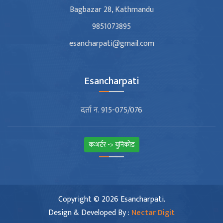
Bagbazar 28, Kathmandu
9851073895
esancharpati@gmail.com
Esancharpati
दर्ता न. 915-075/076
कन्भर्टर -> युनिकोड
Copyright © 2026 Esancharpati.
Design & Developed By :
Nectar Digit