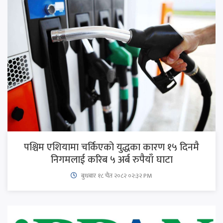
पश्चिम एशियामा चर्किएको युद्धका कारण १५ दिनमै
निगमलाई करिब ५ अर्ब रुपैयाँ घाटा
बुधबार १८ चैत २०८२ ०२:३२ PM