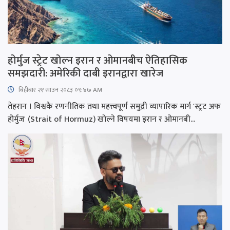
होर्मुज स्ट्रेट खोल्न इरान र ओमानबीच ऐतिहासिक
समझदारी: अमेरिकी दाबी इरानद्वारा खारेज
बिहीबार २१ साउन २०८३ ०९:४७ AM
तेहरान । विश्वकै रणनीतिक तथा महत्त्वपूर्ण समुद्री व्यापारिक मार्ग 'स्ट्रट अफ
होर्मुज' (Strait of Hormuz) खोल्ने विषयमा इरान र ओमानबी...