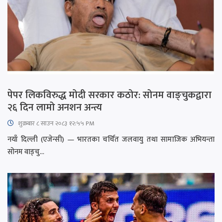
पेपर लिकविरुद्ध मोदी सरकार कठोर: सोनम वाङ्चुकद्वारा
२६ दिन लामो अनशन अन्त्य
शुक्रबार​ ८ साउन २०८३ १२:५५ PM
नयाँ दिल्ली (एजेन्सी) — भारतका चर्चित जलवायु तथा सामाजिक अभियन्ता
सोनम वाङ्चु...