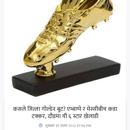
कसले जित्ला गोल्डेन बुट? एम्बाप्पे र मेस्सीबीच कडा
टक्कर, दौडमा यी ६ स्टार खेलाडी
शुक्रबार​ १९ असार २०८३ १२:१७ PM