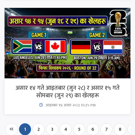
असार १४ गते आइतबार (जुन २८) र असार १५ गते
सोमबार (जुन २९) का खेलहरू
आइतबार​ १४ असार २०८३ १२:३५ PM
1
2
3
4
5
6
7
8
9