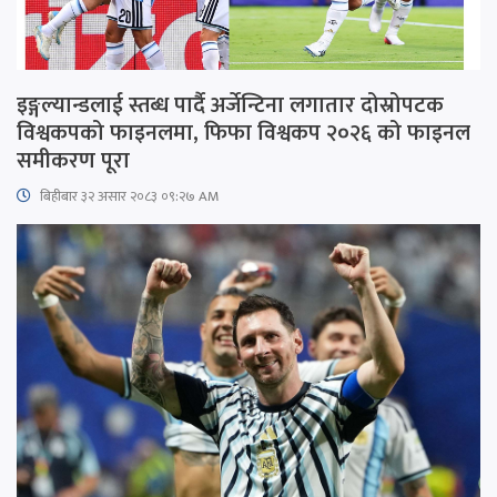
इङ्गल्यान्डलाई स्तब्ध पार्दै अर्जेन्टिना लगातार दोस्रोपटक
विश्वकपको फाइनलमा, फिफा विश्वकप २०२६ को फाइनल
समीकरण पूरा
बिहीबार ३२ असार २०८३ ०९:२७ AM