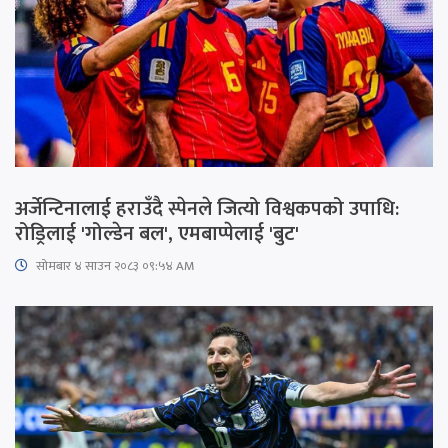
अर्जेन्टिनालाई हराउँदै स्पेनले जित्यो विश्वकपको उपाधि:
रोड्रिलाई 'गोल्डेन बल', एमबाप्पेलाई 'बुट'
सोमबार ४ साउन २०८३ ०९:५४ AM