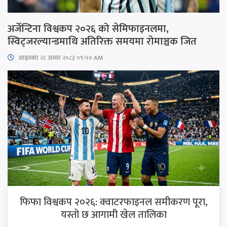
अर्जेन्टिना विश्वकप २०२६ को सेमिफाइनलमा,
स्विट्जरल्यान्डमाथि अतिरिक्त समयमा रोमाञ्चक जित
आइतबार​ २८ असार २०८३ ०९:५० AM
फिफा विश्वकप २०२६: क्वाटरफाइनल समीकरण पूरा,
यस्तो छ आगामी खेल तालिका