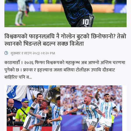
विश्वकपको फाइनलअघि नै गोल्डेन बुटको छिनोफानो? तेस्रो
स्थानको भिडन्तले बदल्न सक्छ विजेता
शुक्रबार​ १ साउन २०८३ ०१:२० PM
काठमाडौँ । २०२६ फिफा विश्वकपको महाकुम्भ अब आफ्नो अन्तिम चरणमा
पुगेको छ । फ्रान्स र इङ्ल्यान्ड जस्ता बलिया टोलीहरू उपाधि दौडबाट
बाहिरिए पनि व...