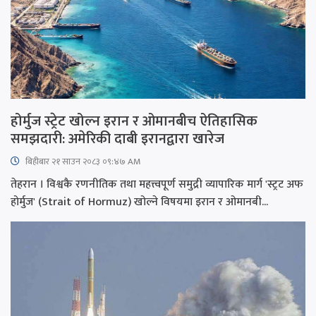
होर्मुज स्ट्रेट खोल्न इरान र ओमानबीच ऐतिहासिक
समझदारी: अमेरिकी दाबी इरानद्वारा खारेज
बिहीबार २१ साउन २०८३ ०९:४७ AM
तेहरान । विश्वकै रणनीतिक तथा महत्त्वपूर्ण समुद्री व्यापारिक मार्ग 'स्ट्रट अफ
होर्मुज' (Strait of Hormuz) खोल्ने विषयमा इरान र ओमानबी...