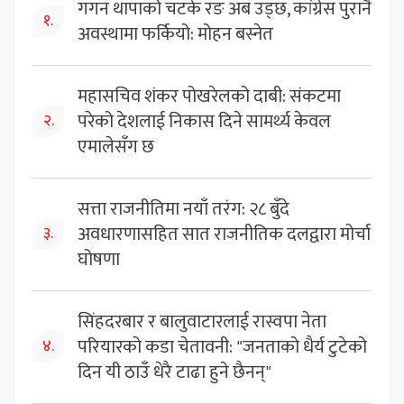
गगन थापाको चटके रङ अब उड्छ, कांग्रेस पुरानै
१.
अवस्थामा फर्कियो: मोहन बस्नेत
महासचिव शंकर पोखरेलको दाबी: संकटमा
परेको देशलाई निकास दिने सामर्थ्य केवल
२.
एमालेसँग छ
सत्ता राजनीतिमा नयाँ तरंग: २८ बुँदे
अवधारणासहित सात राजनीतिक दलद्वारा मोर्चा
३.
घोषणा
सिंहदरबार र बालुवाटारलाई रास्वपा नेता
परियारको कडा चेतावनी: "जनताको धैर्य टुटेको
४.
दिन यी ठाउँ धेरै टाढा हुने छैनन्"