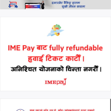
सेमिफाइनलमा, स्विट्जरल्यान्डमाथि
अतिरिक्त समयमा रोमाञ्चक जित
थप हेर्नुहोस