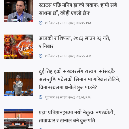
स्टाटस पछि मनिष झाको जवाफ: 'हामी सबै
साथमा छौँ, कोही एक्लो छैन'
शनिबार २३ साउन २०८३ ०७:१२ PM
आजको राशिफल, २०८३ साउन २३ गते,
शनिबार
शनिबार २३ साउन २०८३ ०७:२२ AM
दुई तिहाइको सरकारसँग रास्वपा सांसदकै
असन्तुष्टि: मधेसको सिमानामा गरिब लखेटिने,
विमानस्थलमा धनीले छुट पाउने?
शुक्रबार​ २२ साउन २०८३ ०९:०६ PM
प्रज्ञा प्रतिष्ठानहरूमा नयाँ नेतृत्व: नगरकोटी,
ताम्राकार र खनाल बने कुलपति