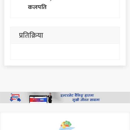
कुलपति
जन्मसिद्ध नागरिकतामा ट्रम्पको
कडाइ: 'बर्थ टुरिज्म' रोक्न दुई नयाँ
प्रतिक्रिया
आदेश जारी
शिव कृष्ण जेनरल स्टोरबाट २५० को
खरिदमा भाग्य चम्कियो : १० लाख
जित्ने उपभोक्ता को हुन्?
बागमती प्रदेश सरकार गठनमा
सहभागी नहुने राप्रपाको निर्णय
थप हेर्नुहोस