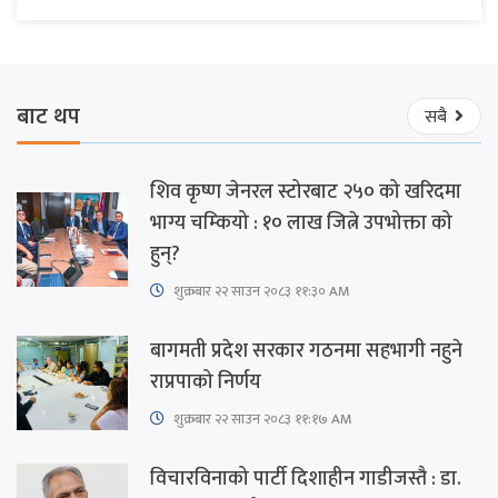
बाट थप
सबै
शिव कृष्ण जेनरल स्टोरबाट २५० को खरिदमा
भाग्य चम्कियो : १० लाख जित्ने उपभोक्ता को
हुन्?
शुक्रबार​ २२ साउन २०८३ ११:३० AM
बागमती प्रदेश सरकार गठनमा सहभागी नहुने
राप्रपाको निर्णय
शुक्रबार​ २२ साउन २०८३ ११:१७ AM
विचारविनाको पार्टी दिशाहीन गाडीजस्तै : डा.