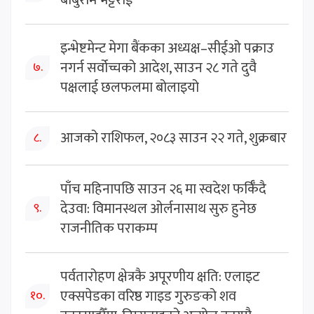
इन्भेष्टमेन्ट मेगा बैंकका अध्यक्ष–सीईओ पक्राउ
नगर्न सर्वोच्चको आदेश, साउन २८ गते दुवै
७.
पक्षलाई छलफलमा बोलाइयो
आजको राशिफल, २०८३ साउन २२ गते, शुक्रबार
८.
पाँच महिनापछि साउन २६ मा स्वदेश फर्किँदै
देउवा: विमानस्थल ओर्लनासाथ सुरु हुनेछ
९.
राजनीतिक पराकम्प
पर्वतारोहण क्षेत्रकै अपूरणीय क्षति: एलाइट
एक्सपेडका वरिष्ठ गाइड गुरुङको शव
१०.