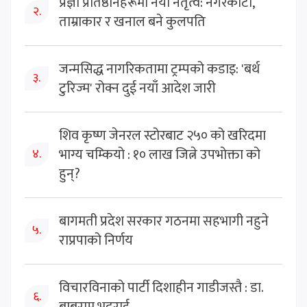
प्रज्ञा प्रतिष्ठानहरूमा नयाँ नेतृत्व: नगरकोटी,
२.
ताम्राकार र खनाल बने कुलपति
जन्मसिद्ध नागरिकतामा ट्रम्पको कडाइ: 'बर्थ
३.
टुरिज्म' रोक्न दुई नयाँ आदेश जारी
शिव कृष्ण जेनरल स्टोरबाट २५० को खरिदमा
भाग्य चम्कियो : १० लाख जित्ने उपभोक्ता को
४.
हुन्?
बागमती प्रदेश सरकार गठनमा सहभागी नहुने
५.
राप्रपाको निर्णय
विचारविनाको पार्टी दिशाहीन गाडीजस्तै : डा.
६.
बाबुराम भट्टराई