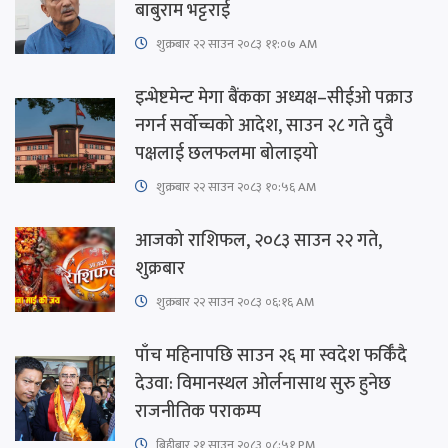
बाबुराम भट्टराई
शुक्रबार​ २२ साउन २०८३ ११:०७ AM
इन्भेष्टमेन्ट मेगा बैंकका अध्यक्ष–सीईओ पक्राउ
नगर्न सर्वोच्चको आदेश, साउन २८ गते दुवै
पक्षलाई छलफलमा बोलाइयो
शुक्रबार​ २२ साउन २०८३ १०:५६ AM
आजको राशिफल, २०८३ साउन २२ गते,
शुक्रबार
शुक्रबार​ २२ साउन २०८३ ०६:१६ AM
पाँच महिनापछि साउन २६ मा स्वदेश फर्किँदै
देउवा: विमानस्थल ओर्लनासाथ सुरु हुनेछ
राजनीतिक पराकम्प
बिहीबार २१ साउन २०८३ ०८:५१ PM