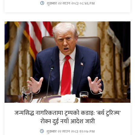
शुक्रबार​ २२ साउन २०८३ ०८:४६ PM
जन्मसिद्ध नागरिकतामा ट्रम्पको कडाइ: 'बर्थ टुरिज्म'
रोक्न दुई नयाँ आदेश जारी
शुक्रबार​ २२ साउन २०८३ १२:०७ PM