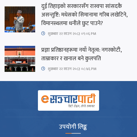
दुई तिहाइको सरकारसँग रास्वपा सांसदकै
असन्तुष्टि: मधेसको सिमानामा गरिब लखेटिने,
विमानस्थलमा धनीले छुट पाउने?
शुक्रबार​ २२ साउन २०८३ ०९:०६ PM
प्रज्ञा प्रतिष्ठानहरूमा नयाँ नेतृत्व: नगरकोटी,
ताम्राकार र खनाल बने कुलपति
शुक्रबार​ २२ साउन २०८३ ०८:४६ PM
उपयोगी लिङ्क