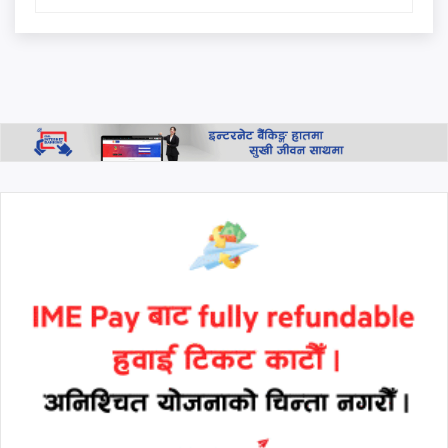
सिंहदरबार र बालुवाटारलाई रास्वपा
नेता परियारको कडा चेतावनी:
"जनताको धैर्य टुटेको दिन यी ठाउँ
धेरै टाढा हुने छैनन्"
थप हेर्नुहोस