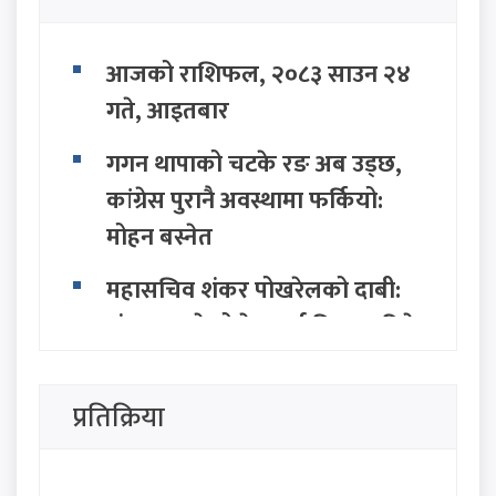
आजको राशिफल, २०८३ साउन २४
गते, आइतबार
गगन थापाको चटके रङ अब उड्छ,
कांग्रेस पुरानै अवस्थामा फर्कियो:
मोहन बस्नेत
महासचिव शंकर पोखरेलको दाबी:
संकटमा परेको देशलाई निकास दिने
सामर्थ्य केवल एमालेसँग छ
प्रतिक्रिया
सत्ता राजनीतिमा नयाँ तरंग: २८ बुँदे
अवधारणासहित सात राजनीतिक
दलद्वारा मोर्चा घोषणा