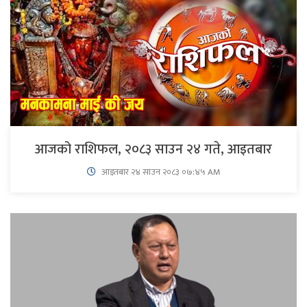
आजको राशिफल, २०८३ साउन २४ गते, आइतबार
आइतबार​ २४ साउन २०८३ ०७:४५ AM