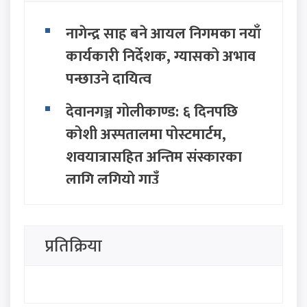
नागेन्द्र साह बने आयल निगमका नयाँ
कार्यकारी निर्देशक, ग्यासको अभाव
पन्छाउने दायित्व
देवानगञ्ज गोलीकाण्ड: ६ दिनपछि
कोशी अस्पतालमा पोस्टमार्टम,
शवयात्रासहित अन्तिम संस्कारका
लागि लगियो गाउँ
पर्यटकीय क्षेत्रमा अनैतिक गतिविधि
गर्ने ४७ जना विदेशी महिला
प्रतिक्रिया
नेपालबाट डिपोर्ट (देश निकाला)
कांग्रेसभित्र पूर्णबहादुरको नयाँ