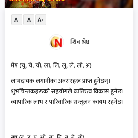
-
+
शिव श्रेष्ठ
मेष
(चु, चे, चो, ला, लि, लु, ले, लो, अ)
लाभदायक लगानीका अवसरहरू प्राप्त हुनेछन्।
शुभचिन्तकहरूको सहयोगले व्यक्तित्व विकास हुनेछ।
व्यापारिक लाभ र पारिवारिक सन्तुलन कायम रहनेछ।
बृष
(इ, उ, ए, ओ, बा, बि, बु, बे, बो)