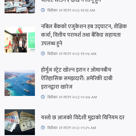
पारित: साउन १ देखि नै लागू हुने
बिहीबार २१ साउन २०८३ ११:१३ AM
नबिल बैंकको एजुकेशन हब उद्घाटन, शैक्षिक
कर्जा, वित्तीय परामर्श तथा बैंकिङ सहायता
उपलब्ध हुने
बिहीबार २१ साउन २०८३ ११:०७ AM
होर्मुज स्ट्रेट खोल्न इरान र ओमानबीच
ऐतिहासिक समझदारी: अमेरिकी दाबी
इरानद्वारा खारेज
बिहीबार २१ साउन २०८३ ०९:४७ AM
यस्तो छ आजको विदेशी मुद्राको विनियम दर
बिहीबार २१ साउन २०८३ ०९:३५ AM