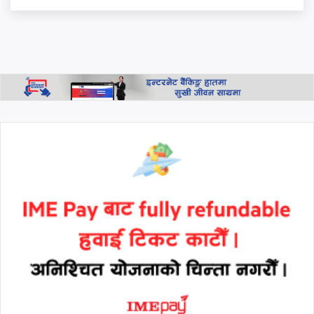
रणनीतिक कार्ड : 'निष्क्रिय बस्दैनौँ,
युवाको रक्षाकवच बन्छौँ'
अर्जेन्टिना विश्वकप २०२६ को
सेमिफाइनलमा, स्विट्जरल्यान्डमाथि
अतिरिक्त समयमा रोमाञ्चक जित
थप हेर्नुहोस