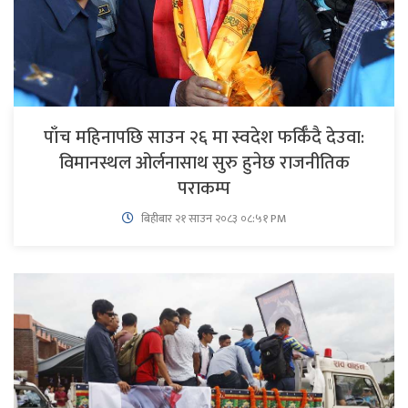
पाँच महिनापछि साउन २६ मा स्वदेश फर्किँदै देउवा:
विमानस्थल ओर्लनासाथ सुरु हुनेछ राजनीतिक
पराकम्प
बिहीबार २१ साउन २०८३ ०८:५१ PM