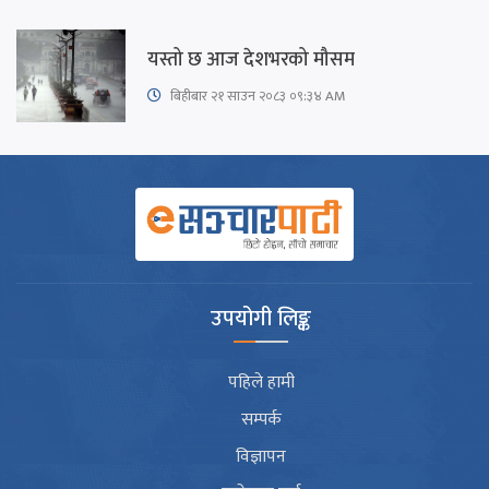
यस्तो छ आज देशभरको मौसम
बिहीबार २१ साउन २०८३ ०९:३४ AM
उपयोगी लिङ्क
पहिले हामी
सम्पर्क
विज्ञापन