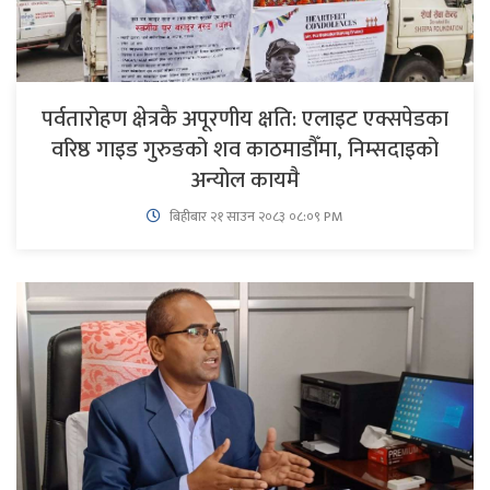
पर्वतारोहण क्षेत्रकै अपूरणीय क्षति: एलाइट एक्सपेडका
वरिष्ठ गाइड गुरुङको शव काठमाडौँमा, निम्सदाइको
अन्योल कायमै
बिहीबार २१ साउन २०८३ ०८:०९ PM