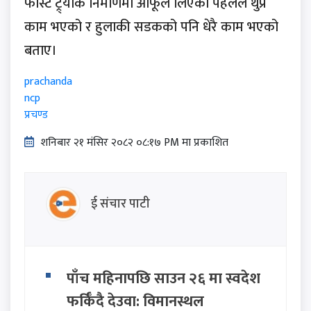
फास्ट ट्र्याक निर्माणमा आफूले लिएको पहलले थुप्रै
काम भएको र हुलाकी सडकको पनि धेरै काम भएको
बताए।
prachanda
ncp
प्रचण्ड
शनिबार २१ मंसिर २०८२ ०८:१७ PM मा प्रकाशित
ई संचार पाटी
पाँच महिनापछि साउन २६ मा स्वदेश
फर्किँदै देउवा: विमानस्थल