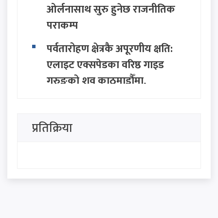
ओर्लनासाथ सुरु हुनेछ राजनीतिक
पराकम्प
पर्वतारोहण क्षेत्रकै अपूरणीय क्षति:
एलाइट एक्सपेडका वरिष्ठ गाइड
गुरुङको शव काठमाडौँमा,
निम्सदाइको अन्योल कायमै
ग्वार्कोमा बस दुर्घटना हुँदा १ जनाको
प्रतिक्रिया
मृत्यु, १० जना घाइते
निजामती, प्रहरी र शिक्षकको नयाँ
तलबमान पारित: साउन १ देखि नै
लागू हुने
नबिल बैंकको एजुकेशन हब