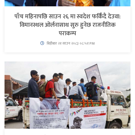
पाँच महिनापछि साउन २६ मा स्वदेश फर्किँदै देउवा:
विमानस्थल ओर्लनासाथ सुरु हुनेछ राजनीतिक
पराकम्प
बिहीबार २१ साउन २०८३ ०८:५१ PM