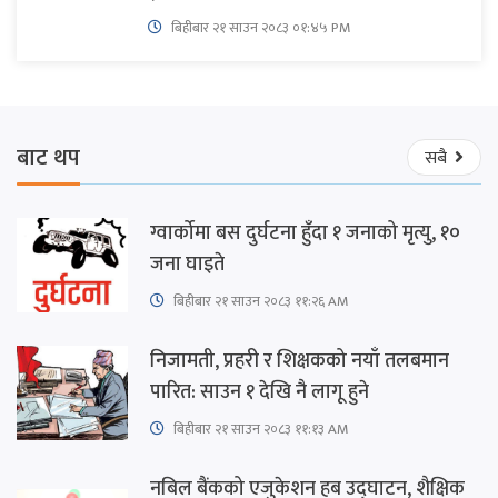
बिहीबार २१ साउन २०८३ ०१:४५ PM
बाट थप
सबै
ग्वार्कोमा बस दुर्घटना हुँदा १ जनाको मृत्यु, १०
जना घाइते
बिहीबार २१ साउन २०८३ ११:२६ AM
निजामती, प्रहरी र शिक्षकको नयाँ तलबमान
पारित: साउन १ देखि नै लागू हुने
बिहीबार २१ साउन २०८३ ११:१३ AM
नबिल बैंकको एजुकेशन हब उद्घाटन, शैक्षिक