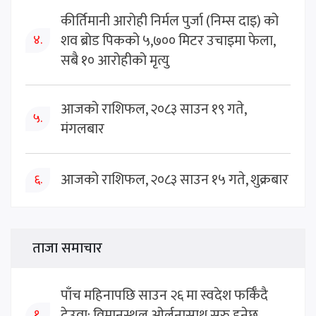
कीर्तिमानी आरोही निर्मल पुर्जा (निम्स दाइ) को
शव ब्रोड पिकको ५,७०० मिटर उचाइमा फेला,
४.
सबै १० आरोहीको मृत्यु
आजको राशिफल, २०८३ साउन १९ गते,
५.
मंगलबार
आजको राशिफल, २०८३ साउन १५ गते, शुक्रबार
६.
ताजा समाचार
पाँच महिनापछि साउन २६ मा स्वदेश फर्किँदै
देउवा: विमानस्थल ओर्लनासाथ सुरु हुनेछ
१.