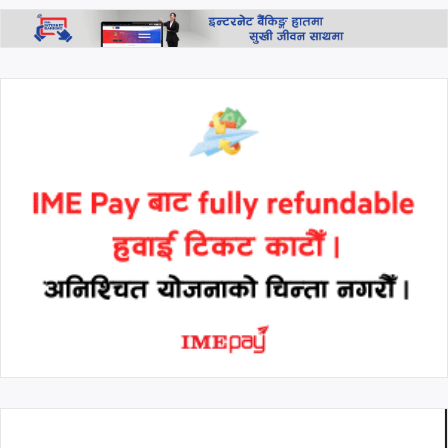
उद्घाटन, शैक्षिक कर्जा, वित्तीय
परामर्श तथा बैंकिङ सहायता
उपलब्ध हुने
थप हेर्नुहोस