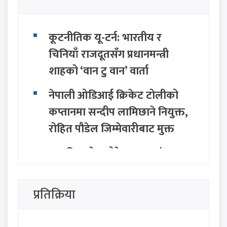
कूटनीतिक यू-टर्न: भारतीय र
चिनियाँ राजदूतसँग प्रधानमन्त्री
शाहको ‘वान टु वान’ वार्ता
नेपाली ओडिआई क्रिकेट टोलीको
कप्तानमा सन्दीप लामिछाने नियुक्त,
रोहित पौडेल जिम्मेवारीबाट मुक्त
सामूहिक भेट छोडेर एकल संवादमा
प्रधानमन्त्री: भारतीय र चिनियाँ
राजदूतसँग आज सिंहदरबारमा वार्ता
प्रतिक्रिया
यस्तो छ आजको विदेशी मुद्राको