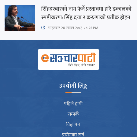
सिंहदरबारको नाम फेर्ने प्रस्तावमा हरि ढकालको
स्पष्टीकरण: सिंह दया र करुणाको प्रतीक होइन
आइतबार​ २४ साउन २०८३ ०८:२१ PM
उपयोगी लिङ्क
पहिले हामी
सम्पर्क
विज्ञापन
प्रयोगका सर्त