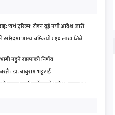
इ: 'बर्थ टुरिज्म' रोक्न दुई नयाँ आदेश जारी
 खरिदमा भाग्य चम्कियो : १० लाख जित्ने
ी नहुने राप्रपाको निर्णय
्तै : डा. बाबुराम भट्टराई
–सीईओ पक्राउ नगर्न सर्वोच्चको आदेश, साउन २८
यो