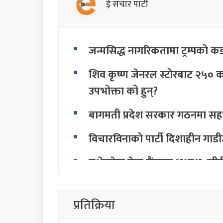
ई संचार पाटी
जन्मसिद्ध नागरिकतामा ट्रम्पको कडा
शिव कृष्ण जेनरल स्टोरबाट २५० को
उपभोक्ता को हुन्?
बागमती प्रदेश सरकार गठनमा सहभाग
विचारविनाको पार्टी दिशाहीन गाडीजस
इन्भेष्टमेन्ट मेगा बैंकका अध्यक्ष
गते दुवै पक्षलाई छलफलमा बोलाइ
थप हेर्नुहोस
प्रतिक्रिया