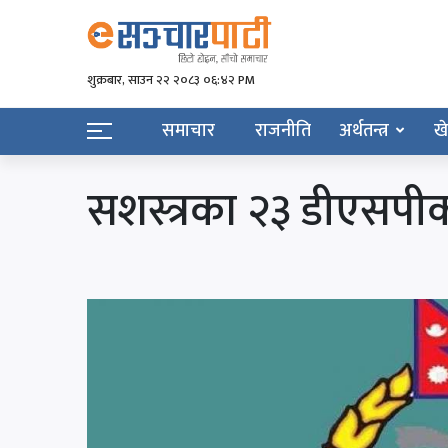
शुक्रबार​, साउन २२ २०८३ ०६:४२ PM
समाचार
राजनीति
अर्थतन्त्र
ख
सशस्त्रका २३ डीएसपी