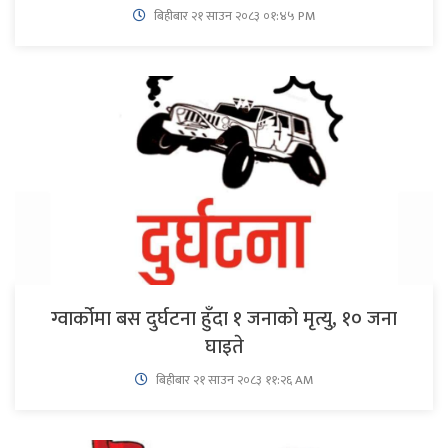
बिहीबार २१ साउन २०८३ ०१:४५ PM
ग्वार्कोमा बस दुर्घटना हुँदा १ जनाको मृत्यु, १० जना
घाइते
बिहीबार २१ साउन २०८३ ११:२६ AM