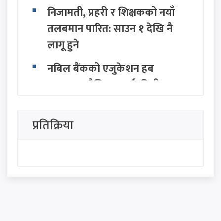
निजामती, प्रहरी र शिक्षकको नयाँ
तलबमान पारित: साउन १ देखि नै
लागू हुने
नबिल बैंकको एजुकेशन हब
उद्घाटन, शैक्षिक कर्जा, वित्तीय
परामर्श तथा बैंकिङ सहायता
उपलब्ध हुने
प्रतिक्रिया
होर्मुज स्ट्रेट खोल्न इरान र ओमानबीच
ऐतिहासिक समझदारी: अमेरिकी
दाबी इरानद्वारा खारेज
यस्तो छ आजको विदेशी मुद्राको
विनियम दर