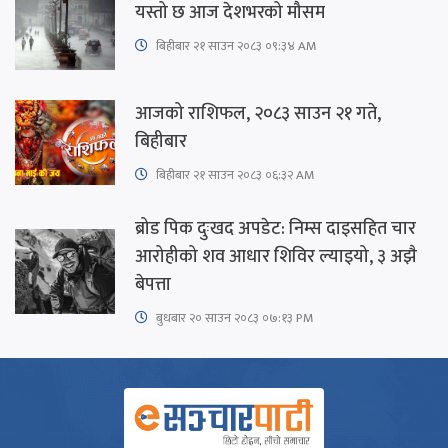
यस्तो छ आज देशभरको मौसम
बिहीबार २१ साउन २०८३ ०९:३४ AM
आजको राशिफल, २०८३ साउन २१ गते,
बिहीबार
बिहीबार २१ साउन २०८३ ०६:३२ AM
ब्रोड पिक दुःखद अपडेट: निम्स दाइसहित चार
आरोहीको शव आधार शिविर ल्याइयो, ३ अझै
बेपत्ता
बुधबार २० साउन २०८३ ०७:१३ PM