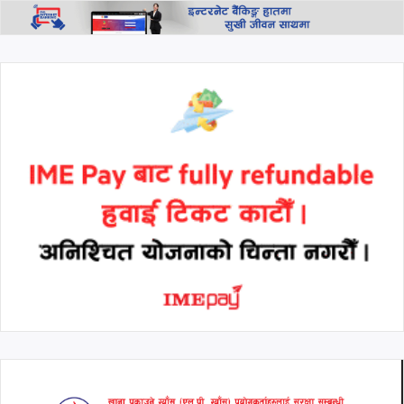
थप हेर्नुहोस