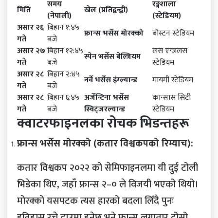
समय
रङ्गशाला
मिति
खेल (प्रतिद्वन्द्वी)
(नेपाली)
(स्टेडियम)
असार २६
बिहान १:४५
फ्रान्स भर्सेस मोरक्को
बोस्टन स्टेडियम
गते
बजे
असार २७
बिहान १२:४५
लस एन्जलस
स्पेन भर्सेस बेल्जियम
गते
बजे
स्टेडियम
असार २८
बिहान २:४५
नर्वे भर्सेस इंग्ल्यान्ड
मायमी स्टेडियम
गते
बजे
असार २८
बिहान ६:४५
अर्जेन्टिना भर्सेस
कान्सास सिटी
गते
बजे
स्विट्जरल्यान्ड
स्टेडियम
क्वाटरफाइनलका रोचक भिडन्तहरू
फ्रान्स भर्सेस मोरक्को (कतार विश्वकपको रिम्याच):
कतार विश्वकप २०२२ को सेमिफाइनलमा यी दुई टोली
भिडेका थिए, जहाँ फ्रान्स २–० ले विजयी भएको थियो।
मोरक्को यसपटक त्यस हारको बदला लिँदै पुनः
इतिहास रच्ने दाउमा हुनेछ भने फ्रान्स लगातार दोस्रो