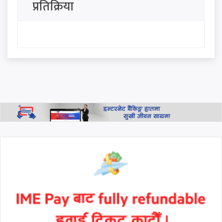
प्रतिक्रिया
पशुपतिनाथमा भक्तजनको ओइरो,
साउनको अन्तिम सोमबार देशभर
शिव आराधना
साउन २५ गते सोमबार, हेर्नुहोस
आजको राशिफल
थप हेर्नुहोस