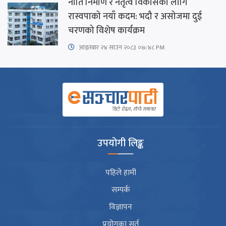
नीति निर्माण र नेतृत्व विकासका लागि
रास्वपाको नयाँ कदम: भदौ र असोजमा दुई
चरणको विशेष कार्यक्रम
आइतबार​ २४ साउन २०८३ ०७:४८ PM
उपयोगी लिङ्क
पहिले हामी
सम्पर्क
विज्ञापन
प्रयोगका सर्त