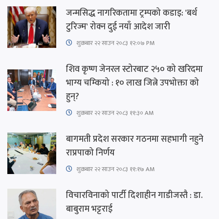
जन्मसिद्ध नागरिकतामा ट्रम्पको कडाइ: 'बर्थ
टुरिज्म' रोक्न दुई नयाँ आदेश जारी
शुक्रबार​ २२ साउन २०८३ १२:०७ PM
शिव कृष्ण जेनरल स्टोरबाट २५० को खरिदमा
भाग्य चम्कियो : १० लाख जित्ने उपभोक्ता को
हुन्?
शुक्रबार​ २२ साउन २०८३ ११:३० AM
बागमती प्रदेश सरकार गठनमा सहभागी नहुने
राप्रपाको निर्णय
शुक्रबार​ २२ साउन २०८३ ११:१७ AM
विचारविनाको पार्टी दिशाहीन गाडीजस्तै : डा.
बाबुराम भट्टराई