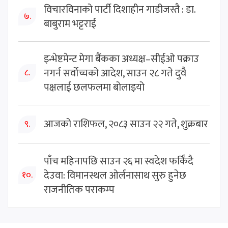
विचारविनाको पार्टी दिशाहीन गाडीजस्तै : डा.
७.
बाबुराम भट्टराई
इन्भेष्टमेन्ट मेगा बैंकका अध्यक्ष–सीईओ पक्राउ
नगर्न सर्वोच्चको आदेश, साउन २८ गते दुवै
८.
पक्षलाई छलफलमा बोलाइयो
आजको राशिफल, २०८३ साउन २२ गते, शुक्रबार
९.
पाँच महिनापछि साउन २६ मा स्वदेश फर्किँदै
देउवा: विमानस्थल ओर्लनासाथ सुरु हुनेछ
१०.
राजनीतिक पराकम्प