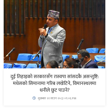
दुई तिहाइको सरकारसँग रास्वपा सांसदकै असन्तुष्टि:
मधेसको सिमानामा गरिब लखेटिने, विमानस्थलमा
धनीले छुट पाउने?
शुक्रबार​ २२ साउन २०८३ ०९:०६ PM