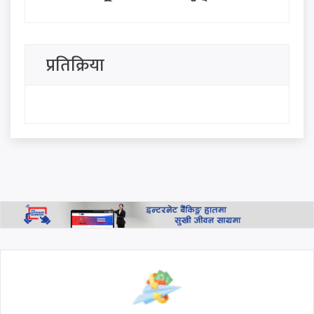
प्रज्ञा प्रतिष्ठानहरूमा नयाँ नेतृत्व:
नगरकोटी, ताम्राकार र खनाल बने
कुलपति
प्रतिक्रिया
जन्मसिद्ध नागरिकतामा ट्रम्पको
कडाइ: 'बर्थ टुरिज्म' रोक्न दुई नयाँ
आदेश जारी
शिव कृष्ण जेनरल स्टोरबाट २५० को
खरिदमा भाग्य चम्कियो : १० लाख
जित्ने उपभोक्ता को हुन्?
थप हेर्नुहोस