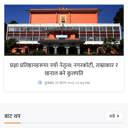
प्रज्ञा प्रतिष्ठानहरूमा नयाँ नेतृत्व: नगरकोटी, ताम्राकार र
खनाल बने कुलपति
शुक्रबार​ २२ साउन २०८३ ०८:४६ PM
बाट थप
सबै