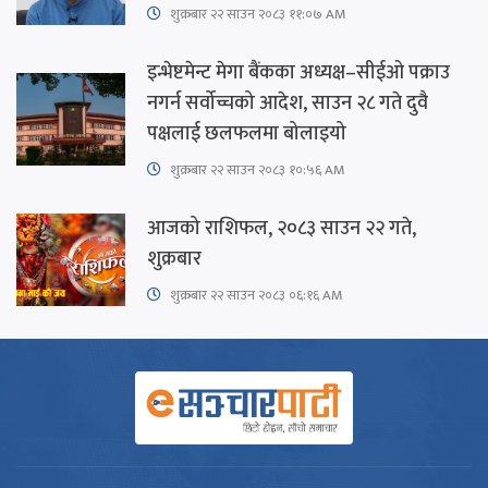
शुक्रबार​ २२ साउन २०८३ ११:०७ AM
इन्भेष्टमेन्ट मेगा बैंकका अध्यक्ष–सीईओ पक्राउ
नगर्न सर्वोच्चको आदेश, साउन २८ गते दुवै
पक्षलाई छलफलमा बोलाइयो
शुक्रबार​ २२ साउन २०८३ १०:५६ AM
आजको राशिफल, २०८३ साउन २२ गते,
शुक्रबार
शुक्रबार​ २२ साउन २०८३ ०६:१६ AM