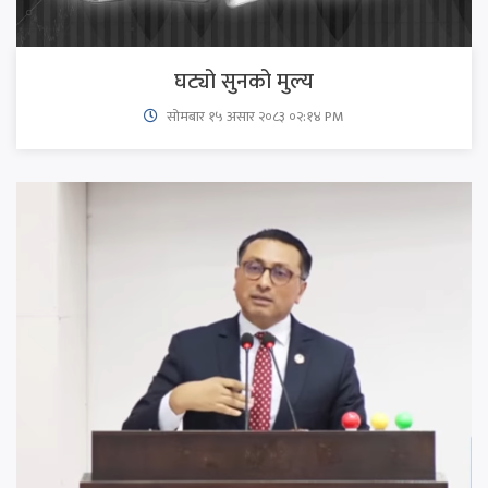
घट्यो सुनको मुल्य
सोमबार १५ असार २०८३ ०२:१४ PM