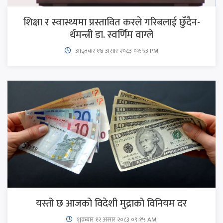
शिक्षा र स्वास्थ्यमा प्रस्तावित करले गरिबलाई छुँदैन-
र्थमन्त्री डा. स्वर्णिम वाग्ले
आइतबार​ १४ असार २०८३ ०१:५३ PM
यस्तो छ आजको विदेशी मुद्राको विनियम दर
शुक्रबार​ १२ असार २०८३ ०९:१५ AM