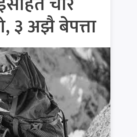
दाइसहित चार
३ अझै बेपत्ता