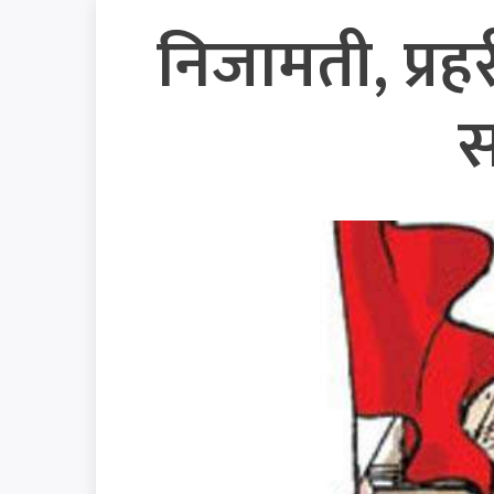
निजामती, प्र
स