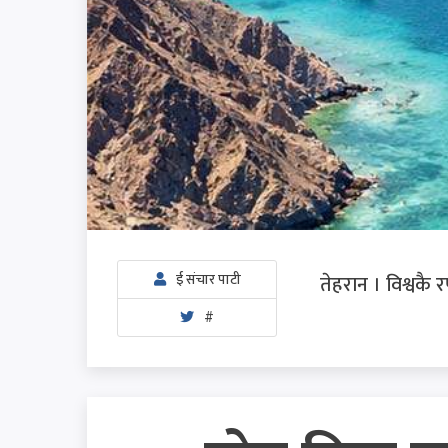
तेहरान । विश्वकै 
ई संचार पाटी
#