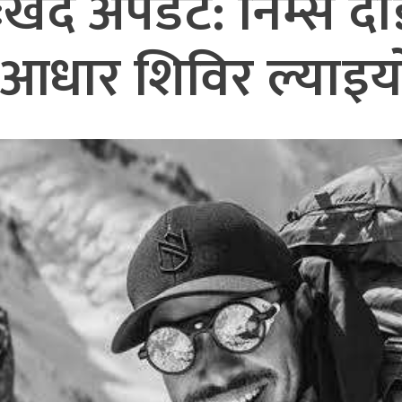
दुःखद अपडेट: निम्स 
धार शिविर ल्याइयो, 