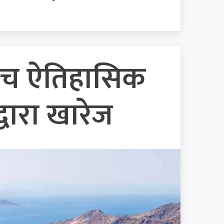
नबीच ऐतिहासिक
वारा खारेज