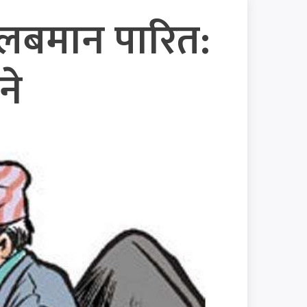
तलबमान पारित:
ने