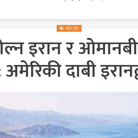
होर्मुज स्ट्रेट
रेट खोल्न इरान र ओमा
अमेरिकी दाबी इरानद्