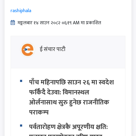
rashiphala
मङ्गलबार १४ साउन २०८२ ०६:१९ AM मा प्रकाशित
ई संचार पाटी
पाँच महिनापछि साउन २६ मा स्वदेश
फर्किँदै देउवा: विमानस्थल
ओर्लनासाथ सुरु हुनेछ राजनीतिक
पराकम्प
पर्वतारोहण क्षेत्रकै अपूरणीय क्षति: