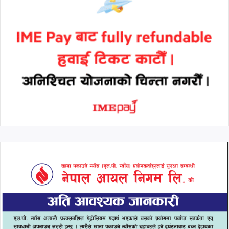
थप हेर्नुहोस