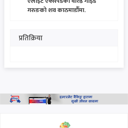
एलाइट एक्सपेडका वरिष्ठ गाइड
गुरुङको शव काठमाडौँमा,
निम्सदाइको अन्योल कायमै
ग्वार्कोमा बस दुर्घटना हुँदा १ जनाको
प्रतिक्रिया
मृत्यु, १० जना घाइते
निजामती, प्रहरी र शिक्षकको नयाँ
तलबमान पारित: साउन १ देखि नै
लागू हुने
नबिल बैंकको एजुकेशन हब
उद्घाटन, शैक्षिक कर्जा, वित्तीय
परामर्श तथा बैंकिङ सहायता
उपलब्ध हुने