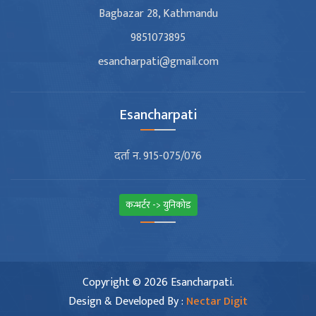
Bagbazar 28, Kathmandu
9851073895
esancharpati@gmail.com
Esancharpati
दर्ता न. 915-075/076
कन्भर्टर -> युनिकोड
Copyright © 2026 Esancharpati.
Design & Developed By :
Nectar Digit