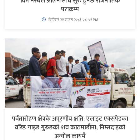
विमानस्थल ओर्लनासाथ सुरु हुनेछ राजनीतिक
पराकम्प
बिहीबार २१ साउन २०८३ ०८:५१ PM
पर्वतारोहण क्षेत्रकै अपूरणीय क्षति: एलाइट एक्सपेडका
वरिष्ठ गाइड गुरुङको शव काठमाडौँमा, निम्सदाइको
अन्योल कायमै