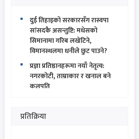
दुई तिहाइको सरकारसँग रास्वपा
सांसदकै असन्तुष्टि: मधेसको
सिमानामा गरिब लखेटिने,
विमानस्थलमा धनीले छुट पाउने?
प्रज्ञा प्रतिष्ठानहरूमा नयाँ नेतृत्व:
नगरकोटी, ताम्राकार र खनाल बने
कुलपति
जन्मसिद्ध नागरिकतामा ट्रम्पको
कडाइ: 'बर्थ टुरिज्म' रोक्न दुई नयाँ
प्रतिक्रिया
आदेश जारी
शिव कृष्ण जेनरल स्टोरबाट २५० को