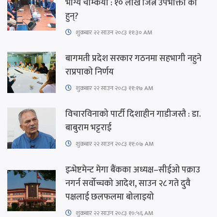
भाग्य चम्कियो : १० लाख जित्ने उपभोक्ता को
हुन्?
शुक्रबार​ २२ साउन २०८३ ११:३० AM
बागमती प्रदेश सरकार गठनमा सहभागी नहुने
राप्रपाको निर्णय
शुक्रबार​ २२ साउन २०८३ ११:१७ AM
विचारविनाको पार्टी दिशाहीन गाडीजस्तै : डा.
बाबुराम भट्टराई
शुक्रबार​ २२ साउन २०८३ ११:०७ AM
इन्भेष्टमेन्ट मेगा बैंकका अध्यक्ष–सीईओ पक्राउ
नगर्न सर्वोच्चको आदेश, साउन २८ गते दुवै
पक्षलाई छलफलमा बोलाइयो
शुक्रबार​ २२ साउन २०८३ १०:५६ AM