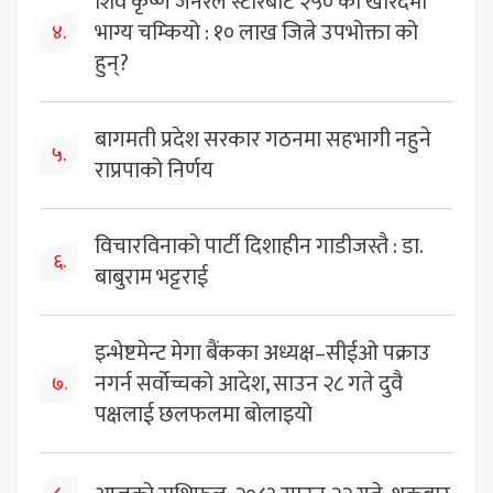
शिव कृष्ण जेनरल स्टोरबाट २५० को खरिदमा
भाग्य चम्कियो : १० लाख जित्ने उपभोक्ता को
४.
हुन्?
बागमती प्रदेश सरकार गठनमा सहभागी नहुने
५.
राप्रपाको निर्णय
विचारविनाको पार्टी दिशाहीन गाडीजस्तै : डा.
६.
बाबुराम भट्टराई
इन्भेष्टमेन्ट मेगा बैंकका अध्यक्ष–सीईओ पक्राउ
नगर्न सर्वोच्चको आदेश, साउन २८ गते दुवै
७.
पक्षलाई छलफलमा बोलाइयो