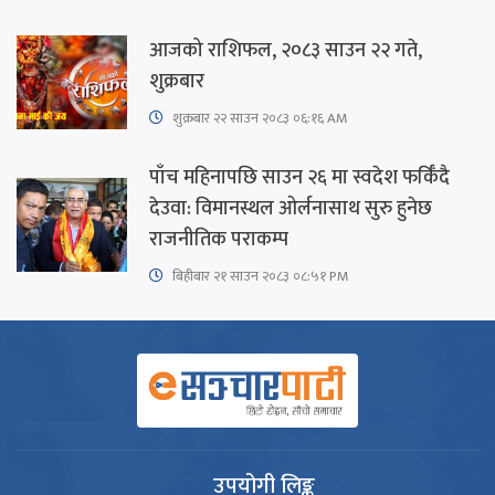
आजको राशिफल, २०८३ साउन २२ गते,
शुक्रबार
शुक्रबार​ २२ साउन २०८३ ०६:१६ AM
पाँच महिनापछि साउन २६ मा स्वदेश फर्किँदै
देउवा: विमानस्थल ओर्लनासाथ सुरु हुनेछ
राजनीतिक पराकम्प
बिहीबार २१ साउन २०८३ ०८:५१ PM
उपयोगी लिङ्क