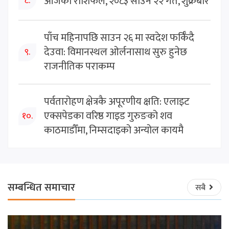
आजको राशिफल, २०८३ साउन २२ गते, शुक्रबार
८.
पाँच महिनापछि साउन २६ मा स्वदेश फर्किँदै
देउवा: विमानस्थल ओर्लनासाथ सुरु हुनेछ
९.
राजनीतिक पराकम्प
पर्वतारोहण क्षेत्रकै अपूरणीय क्षति: एलाइट
एक्सपेडका वरिष्ठ गाइड गुरुङको शव
१०.
काठमाडौँमा, निम्सदाइको अन्योल कायमै
सम्बन्धित समाचार
सबै