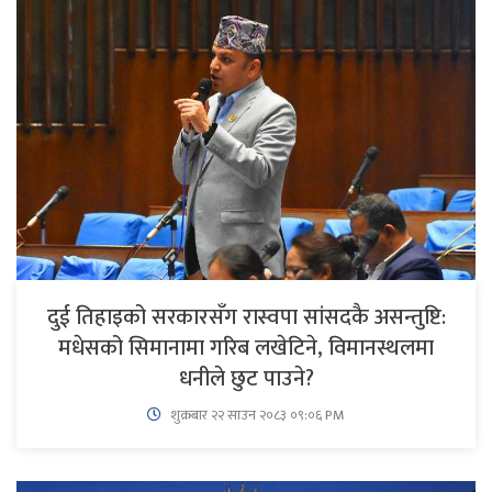
दुई तिहाइको सरकारसँग रास्वपा सांसदकै असन्तुष्टि:
मधेसको सिमानामा गरिब लखेटिने, विमानस्थलमा
धनीले छुट पाउने?
शुक्रबार​ २२ साउन २०८३ ०९:०६ PM