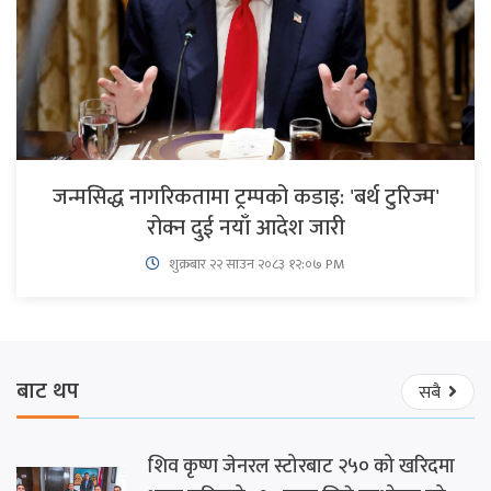
जन्मसिद्ध नागरिकतामा ट्रम्पको कडाइ: 'बर्थ टुरिज्म'
रोक्न दुई नयाँ आदेश जारी
शुक्रबार​ २२ साउन २०८३ १२:०७ PM
बाट थप
सबै
शिव कृष्ण जेनरल स्टोरबाट २५० को खरिदमा