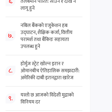
६.
तलबमान पारित: साउन १ देखि नै
लागू हुने
नबिल बैंकको एजुकेशन हब
उद्घाटन, शैक्षिक कर्जा, वित्तीय
७.
परामर्श तथा बैंकिङ सहायता
उपलब्ध हुने
होर्मुज स्ट्रेट खोल्न इरान र
८.
ओमानबीच ऐतिहासिक समझदारी:
अमेरिकी दाबी इरानद्वारा खारेज
यस्तो छ आजको विदेशी मुद्राको
९.
विनियम दर