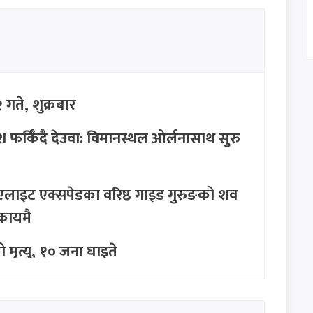
ते, शुक्रबार
 फर्किँदै देउवा: विमानस्थल ओर्लनासाथ सुरु
ति: एलाइट एक्सपेडका वरिष्ठ गाइड गुरुङको शव
कायमै
ो मृत्यु, १० जना घाइते
तलबमान पारित: साउन १ देखि नै लागू हुने