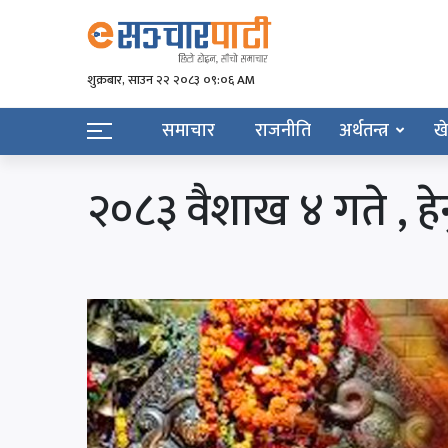
शुक्रबार​, साउन २२ २०८३ ०९:०६ AM
समाचार
राजनीति
अर्थतन्त्र
ख
२०८३ वैशाख ४ गते , 