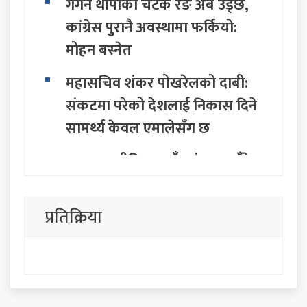
गगन थापाको चटके रङ अब उड्छ,
कांग्रेस पुरानै अवस्थामा फर्कियो:
मोहन बस्नेत
महासचिव शंकर पोखरेलको दाबी:
संकटमा परेको देशलाई निकास दिने
सामर्थ्य केवल एमालेसँग छ
सत्ता राजनीतिमा नयाँ तरंग: २८ बुँदे
अवधारणासहित सात राजनीतिक
दलद्वारा मोर्चा घोषणा
प्रतिक्रिया
सिंहदरबार र बालुवाटारलाई रास्वपा
नेता परियारको कडा चेतावनी:
"जनताको धैर्य टुटेको दिन यी ठाउँ