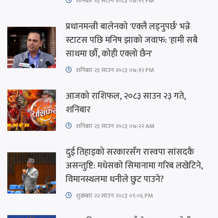
शनिबार २३ साउन २०८३ ०७:१९ PM
प्रधानमन्त्री बालेनको 'एक्लै लड्नुपर्छ' भन्ने
स्टाटस पछि मनिष झाको जवाफ: 'हामी सबै
साथमा छौँ, कोही एक्लो छैन'
शनिबार २३ साउन २०८३ ०७:१२ PM
आजको राशिफल, २०८३ साउन २३ गते,
शनिबार
शनिबार २३ साउन २०८३ ०७:२२ AM
दुई तिहाइको सरकारसँग रास्वपा सांसदकै
असन्तुष्टि: मधेसको सिमानामा गरिब लखेटिने,
विमानस्थलमा धनीले छुट पाउने?
शुक्रबार​ २२ साउन २०८३ ०९:०६ PM