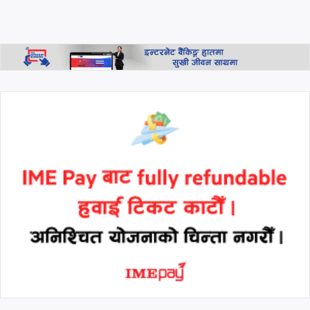
धेरै टाढा हुने छैनन्"
प्रधानमन्त्री बालेनको 'एक्लै लड्नुपर्छ'
भन्ने स्टाटस पछि मनिष झाको
जवाफ: 'हामी सबै साथमा छौँ, कोही
एक्लो छैन'
थप हेर्नुहोस