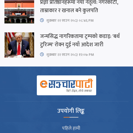
प्रज्ञा प्रतिष्ठानहरूमा नयाँ नेतृत्व: नगरकोटी,
ताम्राकार र खनाल बने कुलपति
शुक्रबार​ २२ साउन २०८३ ०८:४६ PM
जन्मसिद्ध नागरिकतामा ट्रम्पको कडाइ: 'बर्थ
टुरिज्म' रोक्न दुई नयाँ आदेश जारी
शुक्रबार​ २२ साउन २०८३ १२:०७ PM
उपयोगी लिङ्क
पहिले हामी