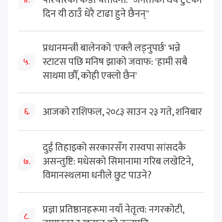
परियारको कडा चेतावनी: "जनताको धैर्य टुटेको
दिन यी ठाउँ धेरै टाढा हुने छैनन्"
प्रधानमन्त्री बालेनको 'एक्लै लड्नुपर्छ' भन्ने
स्टाटस पछि मनिष झाको जवाफ: 'हामी सबै
५.
साथमा छौँ, कोही एक्लो छैन'
आजको राशिफल, २०८३ साउन २३ गते, शनिबार
६.
दुई तिहाइको सरकारसँग रास्वपा सांसदकै
असन्तुष्टि: मधेसको सिमानामा गरिब लखेटिने,
७.
विमानस्थलमा धनीले छुट पाउने?
प्रज्ञा प्रतिष्ठानहरूमा नयाँ नेतृत्व: नगरकोटी,
८.