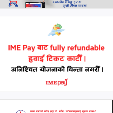
लागू हुने
थप हेर्नुहोस