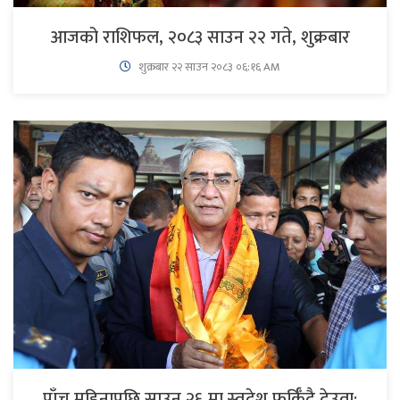
आजको राशिफल, २०८३ साउन २२ गते, शुक्रबार
शुक्रबार​ २२ साउन २०८३ ०६:१६ AM
पाँच महिनापछि साउन २६ मा स्वदेश फर्किँदै देउवा: