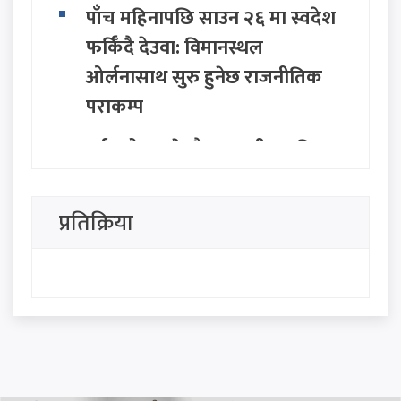
पाँच महिनापछि साउन २६ मा स्वदेश
फर्किँदै देउवा: विमानस्थल
ओर्लनासाथ सुरु हुनेछ राजनीतिक
पराकम्प
पर्वतारोहण क्षेत्रकै अपूरणीय क्षति:
एलाइट एक्सपेडका वरिष्ठ गाइड
गुरुङको शव काठमाडौँमा,
प्रतिक्रिया
निम्सदाइको अन्योल कायमै
ग्वार्कोमा बस दुर्घटना हुँदा १ जनाको
मृत्यु, १० जना घाइते
निजामती, प्रहरी र शिक्षकको नयाँ
तलबमान पारित: साउन १ देखि नै