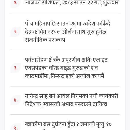
आजको राशिफल, २०८३ साउन २२ गते, शुक्रबार
१.
पाँच महिनापछि साउन २६ मा स्वदेश फर्किँदै
देउवा: विमानस्थल ओर्लनासाथ सुरु हुनेछ
२.
राजनीतिक पराकम्प
पर्वतारोहण क्षेत्रकै अपूरणीय क्षति: एलाइट
एक्सपेडका वरिष्ठ गाइड गुरुङको शव
३.
काठमाडौँमा, निम्सदाइको अन्योल कायमै
नागेन्द्र साह बने आयल निगमका नयाँ कार्यकारी
४.
निर्देशक, ग्यासको अभाव पन्छाउने दायित्व
ग्वार्कोमा बस दुर्घटना हुँदा १ जनाको मृत्यु, १०
५.