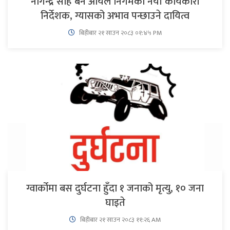
नागेन्द्र साह बने आयल निगमका नयाँ कार्यकारी
निर्देशक, ग्यासको अभाव पन्छाउने दायित्व
बिहीबार २१ साउन २०८३ ०१:४५ PM
ग्वार्कोमा बस दुर्घटना हुँदा १ जनाको मृत्यु, १० जना
घाइते
बिहीबार २१ साउन २०८३ ११:२६ AM