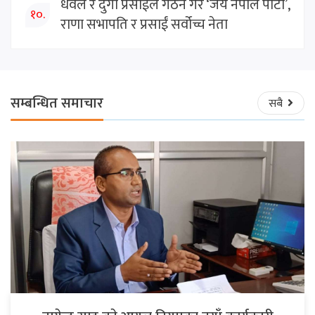
धवल र दुर्गा प्रसाईंले गठन गरे ‘जय नेपाल पार्टी’,
१०.
राणा सभापति र प्रसाईं सर्वोच्च नेता
सम्बन्धित समाचार
सबै