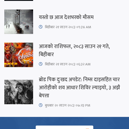
यस्तो छ आज देशभरको मौसम
बिहीबार २१ साउन २०८३ ०९:३४ AM
आजको राशिफल, २०८३ साउन २१ गते,
बिहीबार
बिहीबार २१ साउन २०८३ ०६:३२ AM
ब्रोड पिक दुःखद अपडेट: निम्स दाइसहित चार
आरोहीको शव आधार शिविर ल्याइयो, ३ अझै
बेपत्ता
बुधबार २० साउन २०८३ ०७:१३ PM