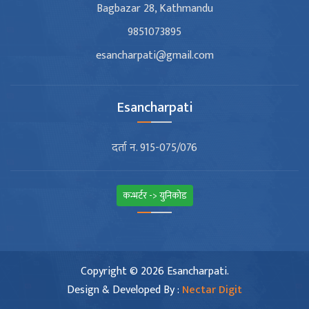
Bagbazar 28, Kathmandu
9851073895
esancharpati@gmail.com
Esancharpati
दर्ता न. 915-075/076
कन्भर्टर -> युनिकोड
Copyright © 2026 Esancharpati.
Design & Developed By :
Nectar Digit