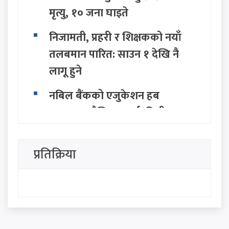
मृत्यु, १० जना घाइते
निजामती, प्रहरी र शिक्षकको नयाँ
तलबमान पारित: साउन १ देखि नै
लागू हुने
नबिल बैंकको एजुकेशन हब
उद्घाटन, शैक्षिक कर्जा, वित्तीय
परामर्श तथा बैंकिङ सहायता
उपलब्ध हुने
प्रतिक्रिया
होर्मुज स्ट्रेट खोल्न इरान र ओमानबीच
ऐतिहासिक समझदारी: अमेरिकी
दाबी इरानद्वारा खारेज