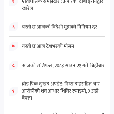
ऐतिहासिक समझदारी: अमेरिकी दाबी इरानद्वारा
५.
खारेज
यस्तो छ आजको विदेशी मुद्राको विनियम दर
६.
यस्तो छ आज देशभरको मौसम
७.
आजको राशिफल, २०८३ साउन २१ गते, बिहीबार
८.
ब्रोड पिक दुःखद अपडेट: निम्स दाइसहित चार
आरोहीको शव आधार शिविर ल्याइयो, ३ अझै
९.
बेपत्ता