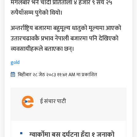
मंगलबार भने चाँदी प्रतितोला ४ हजार ९ सय २५
रुपैयाँसम्म पुगेको थियो।
अन्तर्राष्ट्रिय बजारमा बहुमूल्य धातुको मूल्यमा आएको
उतारचढावकै प्रभाव नेपाली बजारमा पनि देखिएको
व्यवसायीहरूले बताएका छन्।
gold
बिहीबार २८ जेठ २०८३ ११:४१ AM मा प्रकाशित
ई संचार पाटी
ग्वार्कोमा बस दुर्घटना हुँदा १ जनाको