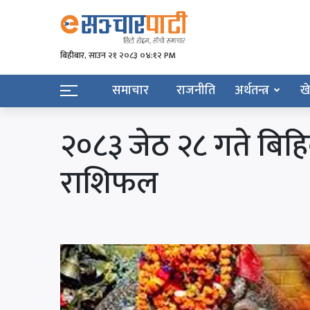
बिहीबार, साउन २१ २०८३ ०४:१२ PM
समाचार
राजनीति
अर्थतन्त्र
ख
२०८३ जेठ २८ गते बिहि
राशिफल