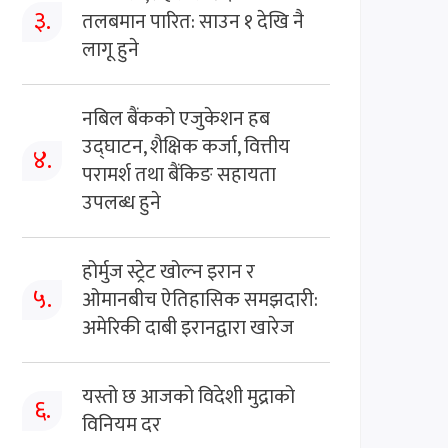
३.
तलबमान पारित: साउन १ देखि नै
लागू हुने
नबिल बैंकको एजुकेशन हब
उद्घाटन, शैक्षिक कर्जा, वित्तीय
४.
परामर्श तथा बैंकिङ सहायता
उपलब्ध हुने
होर्मुज स्ट्रेट खोल्न इरान र
५.
ओमानबीच ऐतिहासिक समझदारी:
अमेरिकी दाबी इरानद्वारा खारेज
यस्तो छ आजको विदेशी मुद्राको
६.
विनियम दर