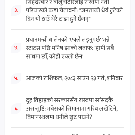
सिंहदरबार र बालुवाटारलाई रास्वपा नेता
परियारको कडा चेतावनी: "जनताको धैर्य टुटेको
३.
दिन यी ठाउँ धेरै टाढा हुने छैनन्"
प्रधानमन्त्री बालेनको 'एक्लै लड्नुपर्छ' भन्ने
स्टाटस पछि मनिष झाको जवाफ: 'हामी सबै
४.
साथमा छौँ, कोही एक्लो छैन'
आजको राशिफल, २०८३ साउन २३ गते, शनिबार
५.
दुई तिहाइको सरकारसँग रास्वपा सांसदकै
असन्तुष्टि: मधेसको सिमानामा गरिब लखेटिने,
६.
विमानस्थलमा धनीले छुट पाउने?