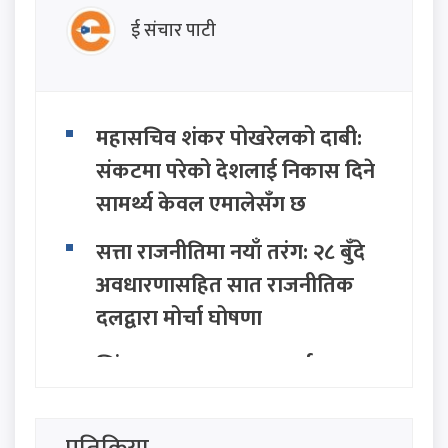
ई संचार पाटी
महासचिव शंकर पोखरेलको दाबी:
संकटमा परेको देशलाई निकास दिने
सामर्थ्य केवल एमालेसँग छ
सत्ता राजनीतिमा नयाँ तरंग: २८ बुँदे
अवधारणासहित सात राजनीतिक
दलद्वारा मोर्चा घोषणा
सिंहदरबार र बालुवाटारलाई रास्वपा
नेता परियारको कडा चेतावनी:
"जनताको धैर्य टुटेको दिन यी ठाउँ