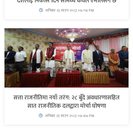
देशलाई निकास दिने सामर्थ्य केवल एमालेसँग छ
शनिबार २३ साउन २०८३ ०७:५४ PM
सत्ता राजनीतिमा नयाँ तरंग: २८ बुँदे अवधारणासहित
सात राजनीतिक दलद्वारा मोर्चा घोषणा
शनिबार २३ साउन २०८३ ०७:४७ PM