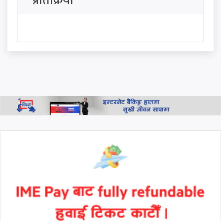
प्रतिक्रिया
धेरै टाढा हुने छैनन्"
प्रधानमन्त्री बालेनको 'एक्लै लड्नुपर्छ'
भन्ने स्टाटस पछि मनिष झाको
जवाफ: 'हामी सबै साथमा छौँ, कोही
एक्लो छैन'
आजको राशिफल, २०८३ साउन २३
गते, शनिबार
थप हेर्नुहोस