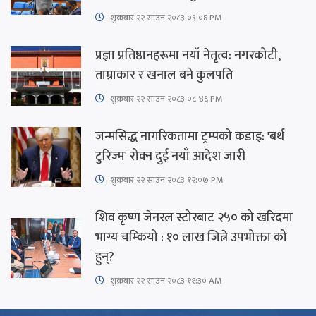
शुक्रबार​ २२ साउन २०८३ ०९:०६ PM
प्रज्ञा प्रतिष्ठानहरूमा नयाँ नेतृत्व: नगरकोटी,
ताम्राकार र खनाल बने कुलपति
शुक्रबार​ २२ साउन २०८३ ०८:४६ PM
जन्मसिद्ध नागरिकतामा ट्रम्पको कडाइ: 'बर्थ
टुरिज्म' रोक्न दुई नयाँ आदेश जारी
शुक्रबार​ २२ साउन २०८३ १२:०७ PM
शिव कृष्ण जेनरल स्टोरबाट २५० को खरिदमा
भाग्य चम्कियो : १० लाख जित्ने उपभोक्ता को
हुन्?
शुक्रबार​ २२ साउन २०८३ ११:३० AM