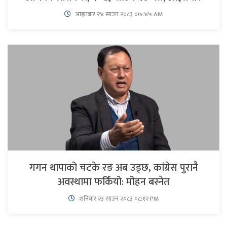
आइतबार​ २४ साउन २०८३ ०७:४५ AM
गगन थापाको चटके रङ अब उड्छ, कांग्रेस पुरानै
अवस्थामा फर्कियो: मोहन बस्नेत
शनिबार २३ साउन २०८३ ०८:१२ PM