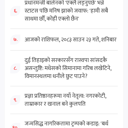
प्रधानमन्त्री बालेनको 'एक्लै लड्नुपर्छ' भन्ने
स्टाटस पछि मनिष झाको जवाफ: 'हामी सबै
६.
साथमा छौँ, कोही एक्लो छैन'
आजको राशिफल, २०८३ साउन २३ गते, शनिबार
७.
दुई तिहाइको सरकारसँग रास्वपा सांसदकै
असन्तुष्टि: मधेसको सिमानामा गरिब लखेटिने,
८.
विमानस्थलमा धनीले छुट पाउने?
प्रज्ञा प्रतिष्ठानहरूमा नयाँ नेतृत्व: नगरकोटी,
९.
ताम्राकार र खनाल बने कुलपति
जन्मसिद्ध नागरिकतामा ट्रम्पको कडाइ: 'बर्थ
१०.