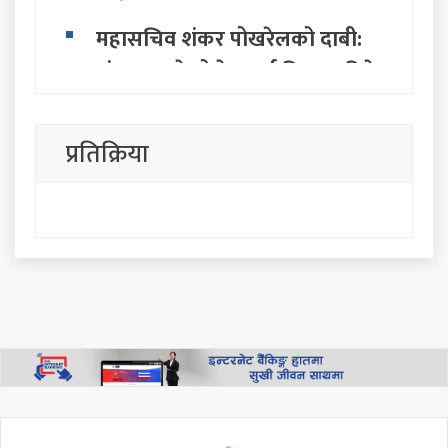
महासचिव शंकर पोखरेलको दाबी:
संकटमा परेको देशलाई निकास दिने
सामर्थ्य केवल एमालेसँग छ
प्रतिक्रिया
सत्ता राजनीतिमा नयाँ तरंग: २८ बुँदे
अवधारणासहित सात राजनीतिक
दलद्वारा मोर्चा घोषणा
सिंहदरबार र बालुवाटारलाई रास्वपा
नेता परियारको कडा चेतावनी:
"जनताको धैर्य टुटेको दिन यी ठाउँ
धेरै टाढा हुने छैनन्"
थप हेर्नुहोस