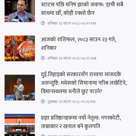
स्टाटस पछि मनिष झाको जवाफ: 'हामी सबै
साथमा छौँ, कोही एक्लो छैन'
शनिबार २३ साउन २०८३ ०७:१२ PM
आजको राशिफल, २०८३ साउन २३ गते,
शनिबार
शनिबार २३ साउन २०८३ ०७:२२ AM
दुई तिहाइको सरकारसँग रास्वपा सांसदकै
असन्तुष्टि: मधेसको सिमानामा गरिब लखेटिने,
विमानस्थलमा धनीले छुट पाउने?
शुक्रबार​ २२ साउन २०८३ ०९:०६ PM
प्रज्ञा प्रतिष्ठानहरूमा नयाँ नेतृत्व: नगरकोटी,
ताम्राकार र खनाल बने कुलपति