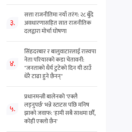
सत्ता राजनीतिमा नयाँ तरंग: २८ बुँदे
३.
अवधारणासहित सात राजनीतिक
दलद्वारा मोर्चा घोषणा
सिंहदरबार र बालुवाटारलाई रास्वपा
नेता परियारको कडा चेतावनी:
४.
"जनताको धैर्य टुटेको दिन यी ठाउँ
धेरै टाढा हुने छैनन्"
प्रधानमन्त्री बालेनको 'एक्लै
लड्नुपर्छ' भन्ने स्टाटस पछि मनिष
५.
झाको जवाफ: 'हामी सबै साथमा छौँ,
कोही एक्लो छैन'