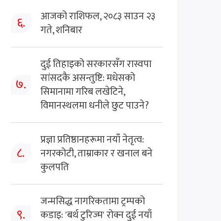
आजको राशिफल, २०८३ साउन २३
६.
गते, शनिबार
दुई तिहाइको सरकारसँग रास्वपा
सांसदकै असन्तुष्टि: मधेसको
७.
सिमानामा गरिब लखेटिने,
विमानस्थलमा धनीले छुट पाउने?
प्रज्ञा प्रतिष्ठानहरूमा नयाँ नेतृत्व:
८.
नगरकोटी, ताम्राकार र खनाल बने
कुलपति
जन्मसिद्ध नागरिकतामा ट्रम्पको
९.
कडाइ: 'बर्थ टुरिज्म' रोक्न दुई नयाँ