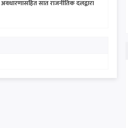
ुँदे अवधारणासहित सात राजनीतिक दलद्वारा
पा नेता परियारको कडा चेतावनी: "जनताको
ने छैनन्"
ुपर्छ' भन्ने स्टाटस पछि मनिष झाको जवाफ:
छैन'