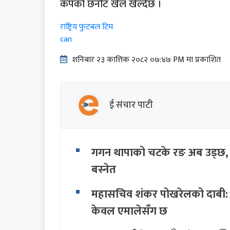
कपको छनौट खेल खेल्दैछ ।
राष्ट्रिय फुटबल टिम
can
शनिबार २३ कात्तिक २०८२ ०७:४७ PM मा प्रकाशित
ई संचार पाटी
गगन थापाको चटके रङ अब उड्छ, कां
बस्नेत
महासचिव शंकर पोखरेलको दाबी: स
केवल एमालेसँग छ