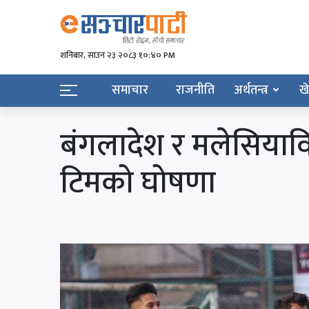
शनिबार, साउन २३ २०८३ १०:४० PM
समाचार
राजनीति
अर्थतन्त्र
ख
बंगलादेश र मलेसियाविरु
टिमको घोषणा