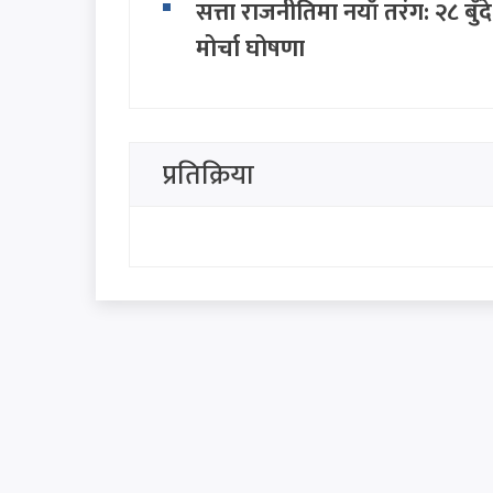
सत्ता राजनीतिमा नयाँ तरंग: २८ ब
मोर्चा घोषणा
सिंहदरबार र बालुवाटारलाई रास्व
धैर्य टुटेको दिन यी ठाउँ धेरै टाढा हु
प्रतिक्रिया
प्रधानमन्त्री बालेनको 'एक्लै लड्न
'हामी सबै साथमा छौँ, कोही एक्लो 
थप हेर्नुहोस