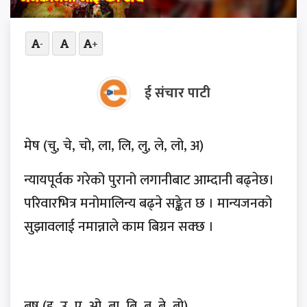
-
+
ई संचार पाटी
मेष (चु, चे, चो, ला, लि, लु, ले, लो, अ)
न्यायपूर्वक गरेको पुरानो लगानीबाट आम्दानी बढ्नेछ।
परिवारभित्र मनोमालिन्य बढ्ने सङ्केत छ । मान्यजनको
सुझावलाई नमान्नाले काम बिग्रन सक्छ ।
बृष (इ, उ, ए, ओ, बा, बि, बु, बे, बो)