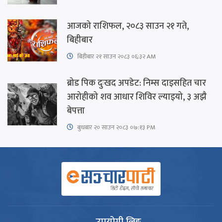
आजको राशिफल, २०८३ साउन २१ गते,
बिहीबार
बिहीबार २१ साउन २०८३ ०६:३२ AM
ब्रोड पिक दुःखद अपडेट: निम्स दाइसहित चार
आरोहीको शव आधार शिविर ल्याइयो, ३ अझै
बेपत्ता
बुधबार २० साउन २०८३ ०७:१३ PM
उपयोगी लिङ्क