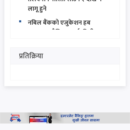
लागू हुने
नबिल बैंकको एजुकेशन हब
उद्घाटन, शैक्षिक कर्जा, वित्तीय
परामर्श तथा बैंकिङ सहायता
उपलब्ध हुने
प्रतिक्रिया
होर्मुज स्ट्रेट खोल्न इरान र ओमानबीच
ऐतिहासिक समझदारी: अमेरिकी
दाबी इरानद्वारा खारेज
यस्तो छ आजको विदेशी मुद्राको
विनियम दर
थप हेर्नुहोस