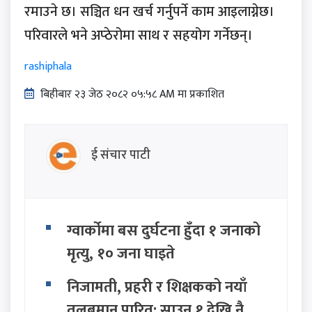
रमाउने छ। सञ्चित धन खर्च गर्नुपर्ने काम आइलाग्नेछ।
परिवारले भने अप्ठेरोमा साथ र सहयोग गर्नेछन्।
rashiphala
बिहीबार २३ जेठ २०८२ ०५:५८ AM मा प्रकाशित
ई संचार पाटी
ग्वार्कोमा बस दुर्घटना हुँदा १ जनाको
मृत्यु, १० जना घाइते
निजामती, प्रहरी र शिक्षकको नयाँ
तलबमान पारित: साउन १ देखि नै