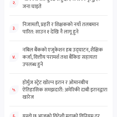
२.
जना घाइते
निजामती, प्रहरी र शिक्षकको नयाँ तलबमान
३.
पारित: साउन १ देखि नै लागू हुने
नबिल बैंकको एजुकेशन हब उद्घाटन, शैक्षिक
कर्जा, वित्तीय परामर्श तथा बैंकिङ सहायता
४.
उपलब्ध हुने
होर्मुज स्ट्रेट खोल्न इरान र ओमानबीच
ऐतिहासिक समझदारी: अमेरिकी दाबी इरानद्वारा
५.
खारेज
यस्तो छ आजको विदेशी मुद्राको विनियम दर
६.