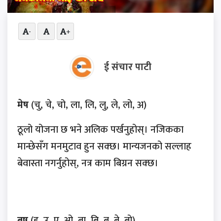
-
+
ई संचार पाटी
मेष
(चु, चे, चो, ला, लि, लु, ले, लो, अ)
ठूलो योजना छ भने अलिक पर्खनुहोस्। नजिकका
मान्छेसँग मनमुटाव हुन सक्छ। मान्यजनको सल्लाह
बेवास्ता नगर्नुहोस्, नत्र काम बिग्रन सक्छ।
बृष
(इ, उ, ए, ओ, बा, बि, बु, बे, बो)