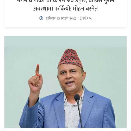
गगन थापाको चटके रङ अब उड्छ, कांग्रेस पुरानै
अवस्थामा फर्कियो: मोहन बस्नेत
शनिबार २३ साउन २०८३ ०८:१२ PM