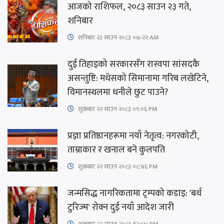
आजको राशिफल, २०८३ साउन २३ गते,
शनिबार
शनिबार २३ साउन २०८३ ०७:२२ AM
दुई तिहाइको सरकारसँग रास्वपा सांसदकै
असन्तुष्टि: मधेसको सिमानामा गरिब लखेटिने,
विमानस्थलमा धनीले छुट पाउने?
शुक्रबार​ २२ साउन २०८३ ०९:०६ PM
प्रज्ञा प्रतिष्ठानहरूमा नयाँ नेतृत्व: नगरकोटी,
ताम्राकार र खनाल बने कुलपति
शुक्रबार​ २२ साउन २०८३ ०८:४६ PM
जन्मसिद्ध नागरिकतामा ट्रम्पको कडाइ: 'बर्थ
टुरिज्म' रोक्न दुई नयाँ आदेश जारी
शुक्रबार​ २२ साउन २०८३ १२:०७ PM