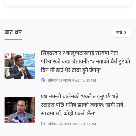
बाट थप
सबै
सिंहदरबार र बालुवाटारलाई रास्वपा नेता
परियारको कडा चेतावनी: "जनताको धैर्य टुटेको
दिन यी ठाउँ धेरै टाढा हुने छैनन्"
शनिबार २३ साउन २०८३ ०७:१९ PM
प्रधानमन्त्री बालेनको 'एक्लै लड्नुपर्छ' भन्ने
स्टाटस पछि मनिष झाको जवाफ: 'हामी सबै
साथमा छौँ, कोही एक्लो छैन'
शनिबार २३ साउन २०८३ ०७:१२ PM