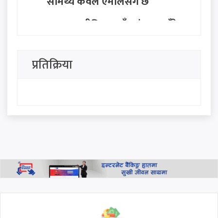
सामर्थ्य केवल एमालेसँग छ
सत्ता राजनीतिमा नयाँ तरंग: २८ बुँदे
अवधारणासहित सात राजनीतिक
दलद्वारा मोर्चा घोषणा
प्रतिक्रिया
सिंहदरबार र बालुवाटारलाई रास्वपा
नेता परियारको कडा चेतावनी:
"जनताको धैर्य टुटेको दिन यी ठाउँ
धेरै टाढा हुने छैनन्"
प्रधानमन्त्री बालेनको 'एक्लै लड्नुपर्छ'
भन्ने स्टाटस पछि मनिष झाको
जवाफ: 'हामी सबै साथमा छौँ, कोही
एक्लो छैन'