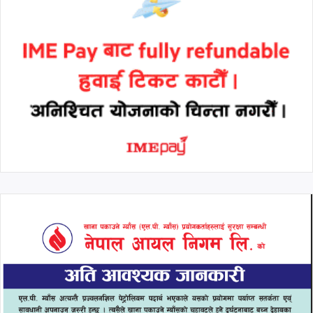
थप हेर्नुहोस