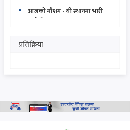
आजको मौशम - यी स्थानमा भारी
वर्षाको सम्भावना
अविरल झरीको प्रवाह नगरी
प्रतिक्रिया
पशुपतिनाथमा भक्तजनको ओइरो,
साउनको अन्तिम सोमबार देशभर
शिव आराधना
साउन २५ गते सोमबार, हेर्नुहोस
आजको राशिफल
थप हेर्नुहोस