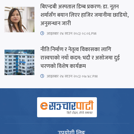
बिएन्डबी अस्पताल डिम्ब प्रकरण: डा. नूतन
शर्मासँग बयान लिएर हाजिर जमानीमा छाडियो,
अनुसन्धान जारी
आइतबार​ २४ साउन २०८३ ०८:०६ PM
नीति निर्माण र नेतृत्व विकासका लागि
रास्वपाको नयाँ कदम: भदौ र असोजमा दुई
चरणको विशेष कार्यक्रम
आइतबार​ २४ साउन २०८३ ०७:४८ PM
उपयोगी लिङ्क