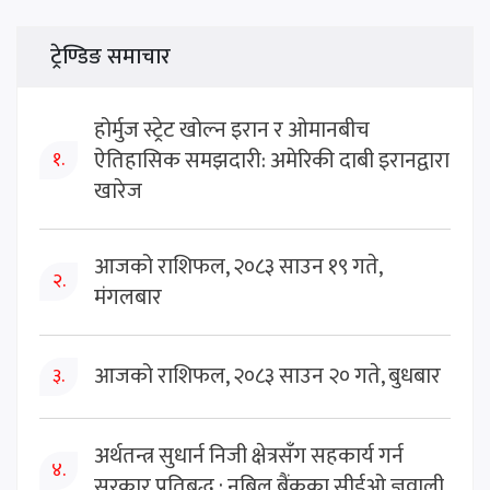
ट्रेण्डिङ समाचार
होर्मुज स्ट्रेट खोल्न इरान र ओमानबीच
ऐतिहासिक समझदारी: अमेरिकी दाबी इरानद्वारा
१.
खारेज
आजको राशिफल, २०८३ साउन १९ गते,
२.
मंगलबार
आजको राशिफल, २०८३ साउन २० गते, बुधबार
३.
अर्थतन्त्र सुधार्न निजी क्षेत्रसँग सहकार्य गर्न
४.
सरकार प्रतिबद्ध : नबिल बैंकका सीईओ ज्ञवाली