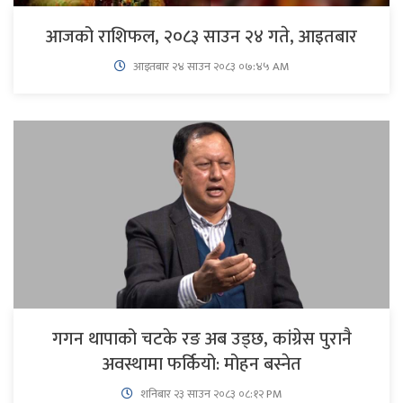
आजको राशिफल, २०८३ साउन २४ गते, आइतबार
आइतबार​ २४ साउन २०८३ ०७:४५ AM
गगन थापाको चटके रङ अब उड्छ, कांग्रेस पुरानै
अवस्थामा फर्कियो: मोहन बस्नेत
शनिबार २३ साउन २०८३ ०८:१२ PM