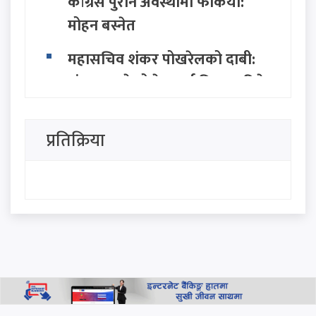
कांग्रेस पुरानै अवस्थामा फर्कियो:
मोहन बस्नेत
महासचिव शंकर पोखरेलको दाबी:
संकटमा परेको देशलाई निकास दिने
सामर्थ्य केवल एमालेसँग छ
प्रतिक्रिया
सत्ता राजनीतिमा नयाँ तरंग: २८ बुँदे
अवधारणासहित सात राजनीतिक
दलद्वारा मोर्चा घोषणा
सिंहदरबार र बालुवाटारलाई रास्वपा
नेता परियारको कडा चेतावनी:
"जनताको धैर्य टुटेको दिन यी ठाउँ
धेरै टाढा हुने छैनन्"