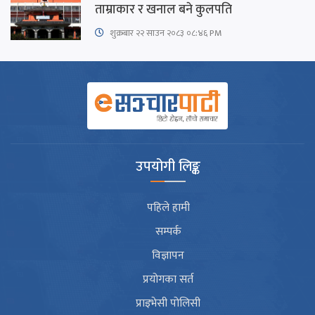
ताम्राकार र खनाल बने कुलपति
शुक्रबार​ २२ साउन २०८३ ०८:४६ PM
उपयोगी लिङ्क
पहिले हामी
सम्पर्क
विज्ञापन
प्रयोगका सर्त
प्राइभेसी पोलिसी