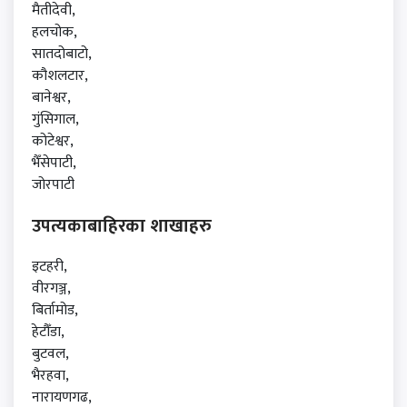
मैतीदेवी,
हलचोक,
सातदोबाटो,
कौशलटार,
बानेश्वर,
गुंसिगाल,
कोटेश्वर,
भैँसेपाटी,
जोरपाटी
उपत्यकाबाहिरका शाखाहरु
इटहरी,
वीरगञ्ज,
बिर्तामोड,
हेटौँडा,
बुटवल,
भैरहवा,
नारायणगढ,