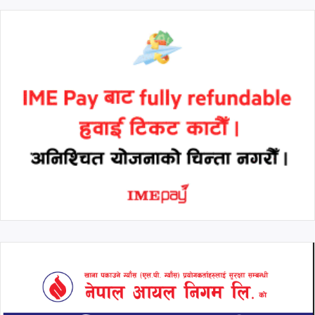
थप हेर्नुहोस