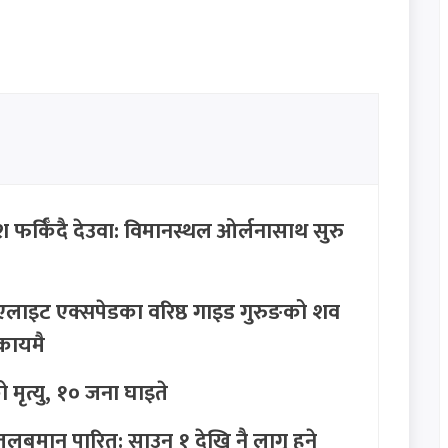
 फर्किँदै देउवा: विमानस्थल ओर्लनासाथ सुरु
ति: एलाइट एक्सपेडका वरिष्ठ गाइड गुरुङको शव
कायमै
ो मृत्यु, १० जना घाइते
तलबमान पारित: साउन १ देखि नै लागू हुने