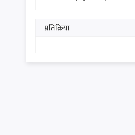
नबिल बैंकको एजुकेशन हब उद्घाटन,
बैंकिङ सहायता उपलब्ध हुने
प्रतिक्रिया
थप हेर्नुहोस