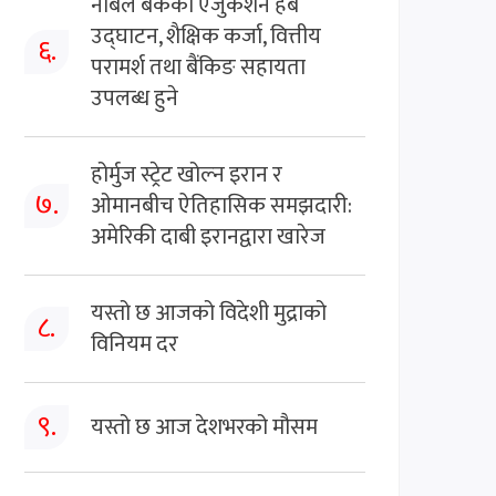
नबिल बैंकको एजुकेशन हब
उद्घाटन, शैक्षिक कर्जा, वित्तीय
६.
परामर्श तथा बैंकिङ सहायता
उपलब्ध हुने
होर्मुज स्ट्रेट खोल्न इरान र
७.
ओमानबीच ऐतिहासिक समझदारी:
अमेरिकी दाबी इरानद्वारा खारेज
यस्तो छ आजको विदेशी मुद्राको
८.
विनियम दर
९.
यस्तो छ आज देशभरको मौसम