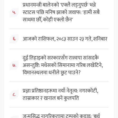
प्रधानमन्त्री बालेनको 'एक्लै लड्नुपर्छ' भन्ने
स्टाटस पछि मनिष झाको जवाफ: 'हामी सबै
५.
साथमा छौँ, कोही एक्लो छैन'
आजको राशिफल, २०८३ साउन २३ गते, शनिबार
६.
दुई तिहाइको सरकारसँग रास्वपा सांसदकै
असन्तुष्टि: मधेसको सिमानामा गरिब लखेटिने,
७.
विमानस्थलमा धनीले छुट पाउने?
प्रज्ञा प्रतिष्ठानहरूमा नयाँ नेतृत्व: नगरकोटी,
८.
ताम्राकार र खनाल बने कुलपति
जन्मसिद्ध नागरिकतामा ट्रम्पको कडाइ: 'बर्थ