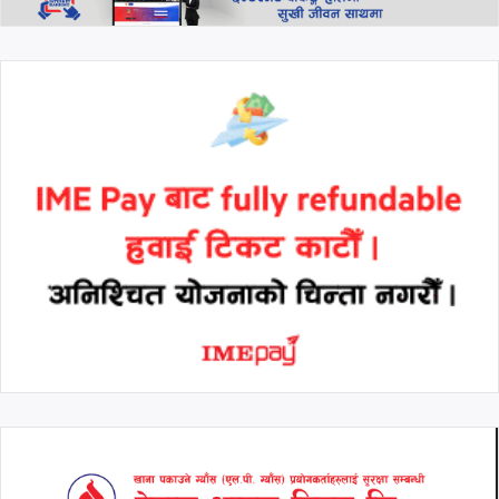
भन्ने स्टाटस पछि मनिष झाको
जवाफ: 'हामी सबै साथमा छौँ, कोही
एक्लो छैन'
थप हेर्नुहोस