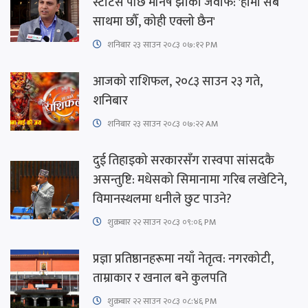
स्टाटस पछि मनिष झाको जवाफ: 'हामी सबै
साथमा छौँ, कोही एक्लो छैन'
शनिबार २३ साउन २०८३ ०७:१२ PM
आजको राशिफल, २०८३ साउन २३ गते,
शनिबार
शनिबार २३ साउन २०८३ ०७:२२ AM
दुई तिहाइको सरकारसँग रास्वपा सांसदकै
असन्तुष्टि: मधेसको सिमानामा गरिब लखेटिने,
विमानस्थलमा धनीले छुट पाउने?
शुक्रबार​ २२ साउन २०८३ ०९:०६ PM
प्रज्ञा प्रतिष्ठानहरूमा नयाँ नेतृत्व: नगरकोटी,
ताम्राकार र खनाल बने कुलपति
शुक्रबार​ २२ साउन २०८३ ०८:४६ PM