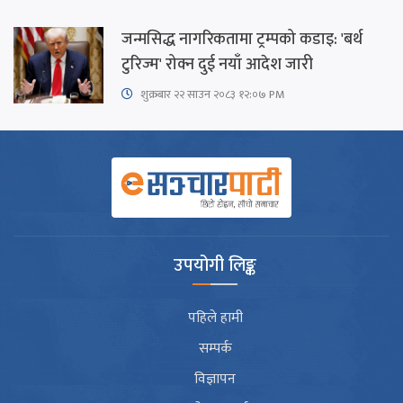
जन्मसिद्ध नागरिकतामा ट्रम्पको कडाइ: 'बर्थ
टुरिज्म' रोक्न दुई नयाँ आदेश जारी
शुक्रबार​ २२ साउन २०८३ १२:०७ PM
उपयोगी लिङ्क
पहिले हामी
सम्पर्क
विज्ञापन