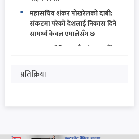
महासचिव शंकर पोखरेलको दाबी:
संकटमा परेको देशलाई निकास दिने
सामर्थ्य केवल एमालेसँग छ
सत्ता राजनीतिमा नयाँ तरंग: २८ बुँदे
अवधारणासहित सात राजनीतिक
दलद्वारा मोर्चा घोषणा
प्रतिक्रिया
सिंहदरबार र बालुवाटारलाई रास्वपा
नेता परियारको कडा चेतावनी:
"जनताको धैर्य टुटेको दिन यी ठाउँ
धेरै टाढा हुने छैनन्"
प्रधानमन्त्री बालेनको 'एक्लै लड्नुपर्छ'