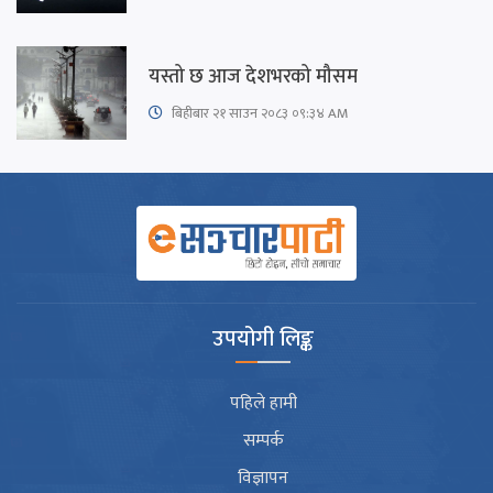
यस्तो छ आज देशभरको मौसम
बिहीबार २१ साउन २०८३ ०९:३४ AM
उपयोगी लिङ्क
पहिले हामी
सम्पर्क
विज्ञापन