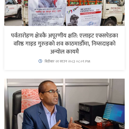
पर्वतारोहण क्षेत्रकै अपूरणीय क्षति: एलाइट एक्सपेडका
वरिष्ठ गाइड गुरुङको शव काठमाडौँमा, निम्सदाइको
अन्योल कायमै
बिहीबार २१ साउन २०८३ ०८:०९ PM