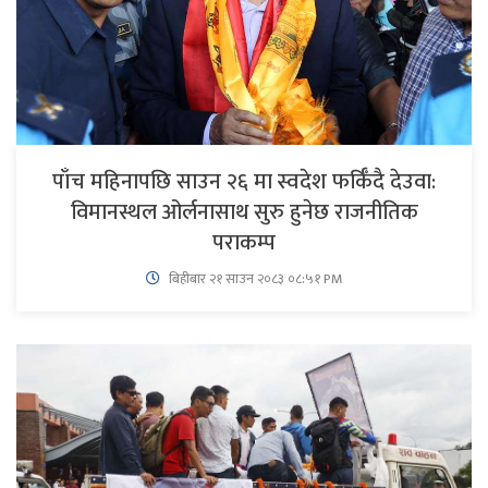
पाँच महिनापछि साउन २६ मा स्वदेश फर्किँदै देउवा:
विमानस्थल ओर्लनासाथ सुरु हुनेछ राजनीतिक
पराकम्प
बिहीबार २१ साउन २०८३ ०८:५१ PM