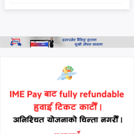
तलबमान पारित: साउन १ देखि नै
लागू हुने
नबिल बैंकको एजुकेशन हब
उद्घाटन, शैक्षिक कर्जा, वित्तीय
परामर्श तथा बैंकिङ सहायता
उपलब्ध हुने
थप हेर्नुहोस