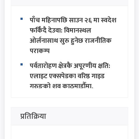
पाँच महिनापछि साउन २६ मा स्वदेश
फर्किँदै देउवा: विमानस्थल
ओर्लनासाथ सुरु हुनेछ राजनीतिक
पराकम्प
पर्वतारोहण क्षेत्रकै अपूरणीय क्षति:
एलाइट एक्सपेडका वरिष्ठ गाइड
गुरुङको शव काठमाडौँमा,
निम्सदाइको अन्योल कायमै
ग्वार्कोमा बस दुर्घटना हुँदा १ जनाको
प्रतिक्रिया
मृत्यु, १० जना घाइते
निजामती, प्रहरी र शिक्षकको नयाँ