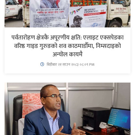
पर्वतारोहण क्षेत्रकै अपूरणीय क्षति: एलाइट एक्सपेडका
वरिष्ठ गाइड गुरुङको शव काठमाडौँमा, निम्सदाइको
अन्योल कायमै
बिहीबार २१ साउन २०८३ ०८:०९ PM