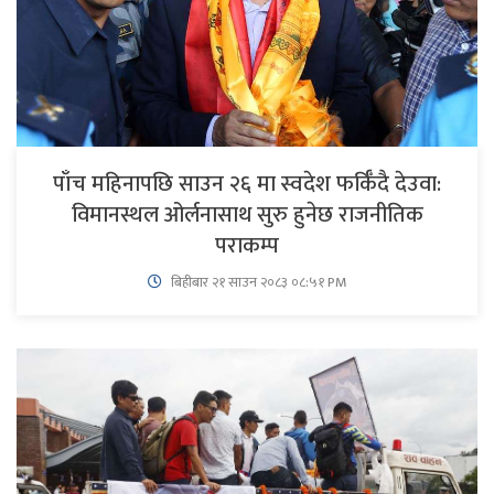
पाँच महिनापछि साउन २६ मा स्वदेश फर्किँदै देउवा:
विमानस्थल ओर्लनासाथ सुरु हुनेछ राजनीतिक
पराकम्प
बिहीबार २१ साउन २०८३ ०८:५१ PM