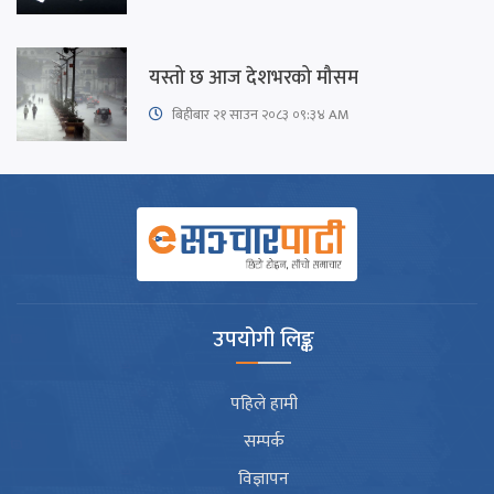
यस्तो छ आज देशभरको मौसम
बिहीबार २१ साउन २०८३ ०९:३४ AM
उपयोगी लिङ्क
पहिले हामी
सम्पर्क
विज्ञापन