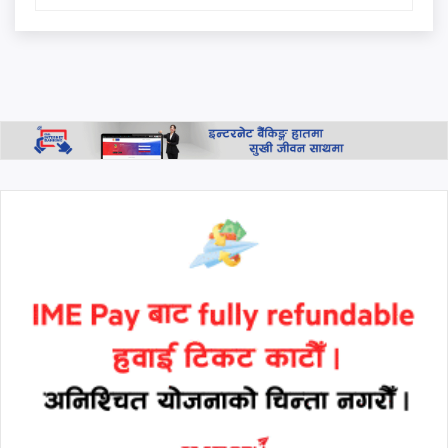
तलबमान पारित: साउन १ देखि नै
लागू हुने
नबिल बैंकको एजुकेशन हब
उद्घाटन, शैक्षिक कर्जा, वित्तीय
परामर्श तथा बैंकिङ सहायता
उपलब्ध हुने
थप हेर्नुहोस