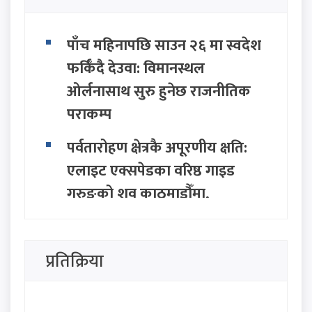
पाँच महिनापछि साउन २६ मा स्वदेश
फर्किँदै देउवा: विमानस्थल
ओर्लनासाथ सुरु हुनेछ राजनीतिक
पराकम्प
पर्वतारोहण क्षेत्रकै अपूरणीय क्षति:
एलाइट एक्सपेडका वरिष्ठ गाइड
गुरुङको शव काठमाडौँमा,
निम्सदाइको अन्योल कायमै
ग्वार्कोमा बस दुर्घटना हुँदा १ जनाको
प्रतिक्रिया
मृत्यु, १० जना घाइते
निजामती, प्रहरी र शिक्षकको नयाँ