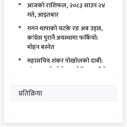
आजको राशिफल, २०८३ साउन २४
गते, आइतबार
गगन थापाको चटके रङ अब उड्छ,
कांग्रेस पुरानै अवस्थामा फर्कियो:
मोहन बस्नेत
महासचिव शंकर पोखरेलको दाबी:
संकटमा परेको देशलाई निकास दिने
सामर्थ्य केवल एमालेसँग छ
प्रतिक्रिया
सत्ता राजनीतिमा नयाँ तरंग: २८ बुँदे
अवधारणासहित सात राजनीतिक
दलद्वारा मोर्चा घोषणा
सिंहदरबार र बालुवाटारलाई रास्वपा