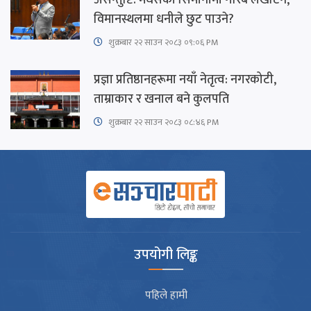
असन्तुष्टि: मधेसको सिमानामा गरिब लखेटिने,
विमानस्थलमा धनीले छुट पाउने?
शुक्रबार​ २२ साउन २०८३ ०९:०६ PM
प्रज्ञा प्रतिष्ठानहरूमा नयाँ नेतृत्व: नगरकोटी,
ताम्राकार र खनाल बने कुलपति
शुक्रबार​ २२ साउन २०८३ ०८:४६ PM
उपयोगी लिङ्क
पहिले हामी