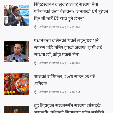
सिंहदरबार र बालुवाटारलाई रास्वपा नेता
परियारको कडा चेतावनी: "जनताको धैर्य टुटेको
दिन यी ठाउँ धेरै टाढा हुने छैनन्"
शनिबार २३ साउन २०८३ ०७:१९ PM
प्रधानमन्त्री बालेनको 'एक्लै लड्नुपर्छ' भन्ने
स्टाटस पछि मनिष झाको जवाफ: 'हामी सबै
साथमा छौँ, कोही एक्लो छैन'
शनिबार २३ साउन २०८३ ०७:१२ PM
आजको राशिफल, २०८३ साउन २३ गते,
शनिबार
शनिबार २३ साउन २०८३ ०७:२२ AM
दुई तिहाइको सरकारसँग रास्वपा सांसदकै