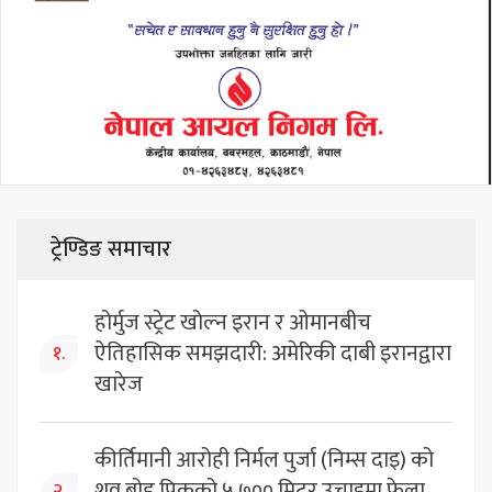
ट्रेण्डिङ समाचार
होर्मुज स्ट्रेट खोल्न इरान र ओमानबीच
ऐतिहासिक समझदारी: अमेरिकी दाबी इरानद्वारा
१.
खारेज
कीर्तिमानी आरोही निर्मल पुर्जा (निम्स दाइ) को
शव ब्रोड पिकको ५,७०० मिटर उचाइमा फेला,
२.