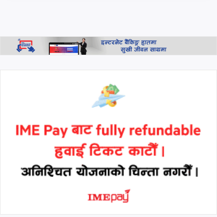
नेता परियारको कडा चेतावनी:
"जनताको धैर्य टुटेको दिन यी ठाउँ
धेरै टाढा हुने छैनन्"
थप हेर्नुहोस