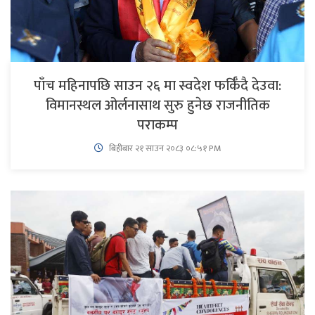
पाँच महिनापछि साउन २६ मा स्वदेश फर्किँदै देउवा:
विमानस्थल ओर्लनासाथ सुरु हुनेछ राजनीतिक
पराकम्प
बिहीबार २१ साउन २०८३ ०८:५१ PM