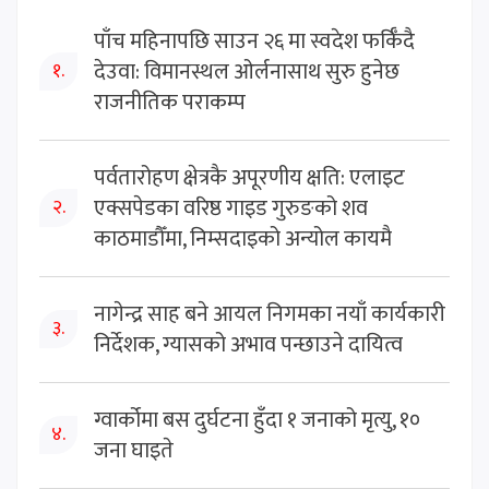
पाँच महिनापछि साउन २६ मा स्वदेश फर्किँदै
देउवा: विमानस्थल ओर्लनासाथ सुरु हुनेछ
१.
राजनीतिक पराकम्प
पर्वतारोहण क्षेत्रकै अपूरणीय क्षति: एलाइट
एक्सपेडका वरिष्ठ गाइड गुरुङको शव
२.
काठमाडौँमा, निम्सदाइको अन्योल कायमै
नागेन्द्र साह बने आयल निगमका नयाँ कार्यकारी
३.
निर्देशक, ग्यासको अभाव पन्छाउने दायित्व
ग्वार्कोमा बस दुर्घटना हुँदा १ जनाको मृत्यु, १०
४.
जना घाइते