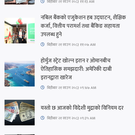
बिहीबार २१ साउन २०८३ ११:१३ AM
नबिल बैंकको एजुकेशन हब उद्घाटन, शैक्षिक
कर्जा, वित्तीय परामर्श तथा बैंकिङ सहायता
उपलब्ध हुने
बिहीबार २१ साउन २०८३ ११:०७ AM
होर्मुज स्ट्रेट खोल्न इरान र ओमानबीच
ऐतिहासिक समझदारी: अमेरिकी दाबी
इरानद्वारा खारेज
बिहीबार २१ साउन २०८३ ०९:४७ AM
यस्तो छ आजको विदेशी मुद्राको विनियम दर
बिहीबार २१ साउन २०८३ ०९:३५ AM