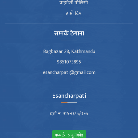
प्राइभेसी पोलिसी
हाम्रो टिम
सम्पर्क ठेगाना
Bagbazar 28, Kathmandu
9851073895
esancharpati@gmail.com
Esancharpati
दर्ता न. 915-075/076
कन्भर्टर -> युनिकोड