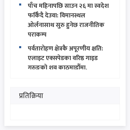
पाँच महिनापछि साउन २६ मा स्वदेश
फर्किँदै देउवा: विमानस्थल
ओर्लनासाथ सुरु हुनेछ राजनीतिक
पराकम्प
पर्वतारोहण क्षेत्रकै अपूरणीय क्षति:
एलाइट एक्सपेडका वरिष्ठ गाइड
गुरुङको शव काठमाडौँमा,
निम्सदाइको अन्योल कायमै
ग्वार्कोमा बस दुर्घटना हुँदा १ जनाको
प्रतिक्रिया
मृत्यु, १० जना घाइते
निजामती, प्रहरी र शिक्षकको नयाँ
तलबमान पारित: साउन १ देखि नै