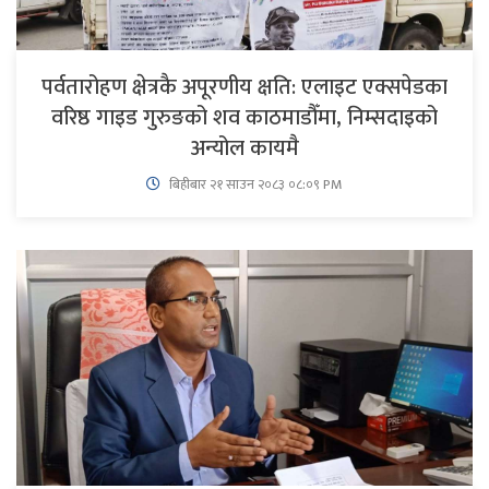
पर्वतारोहण क्षेत्रकै अपूरणीय क्षति: एलाइट एक्सपेडका
वरिष्ठ गाइड गुरुङको शव काठमाडौँमा, निम्सदाइको
अन्योल कायमै
बिहीबार २१ साउन २०८३ ०८:०९ PM