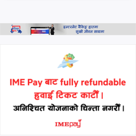
लागू हुने
नबिल बैंकको एजुकेशन हब
उद्घाटन, शैक्षिक कर्जा, वित्तीय
परामर्श तथा बैंकिङ सहायता
उपलब्ध हुने
थप हेर्नुहोस