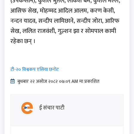
(उपकप्तान), कुशल भुर्तेल, लोकेश बम, कुशल मल्ल,
आसिफ सेख, मोहम्मद आदिल आलम, करण केसी,
नन्दन यादव, सन्दीप लामिछाने, सन्दीप जोरा, आरिफ
सेख, ललित राजवंशी, गुल्शन झा र सोमपाल कामी
रहेका छन् ।
टी-२० विश्वकप एसिया छनोट
बुधबार २२ असोज २०८२ ०७:०९ AM मा प्रकाशित
ई संचार पाटी