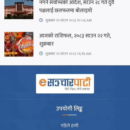
नगर्न सर्वोच्चको आदेश, साउन २८ गते दुवै
पक्षलाई छलफलमा बोलाइयो
शुक्रबार​ २२ साउन २०८३ १०:५६ AM
आजको राशिफल, २०८३ साउन २२ गते,
शुक्रबार
शुक्रबार​ २२ साउन २०८३ ०६:१६ AM
उपयोगी लिङ्क
पहिले हामी