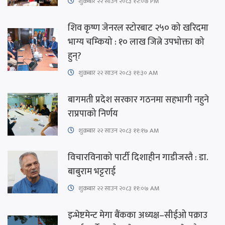
शुक्रबार​ २२ साउन २०८३ १२:०७ PM
शिव कृष्ण जेनरल स्टोरबाट २५० को खरिदमा
भाग्य चम्कियो : १० लाख जित्ने उपभोक्ता को
हुन्?
शुक्रबार​ २२ साउन २०८३ ११:३० AM
बागमती प्रदेश सरकार गठनमा सहभागी नहुने
राप्रपाको निर्णय
शुक्रबार​ २२ साउन २०८३ ११:१७ AM
विचारविनाको पार्टी दिशाहीन गाडीजस्तै : डा.
बाबुराम भट्टराई
शुक्रबार​ २२ साउन २०८३ ११:०७ AM
इन्भेष्टमेन्ट मेगा बैंकका अध्यक्ष–सीईओ पक्राउ