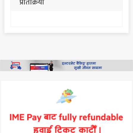
प्रतिक्रिया
जन्मसिद्ध नागरिकतामा ट्रम्पको
कडाइ: 'बर्थ टुरिज्म' रोक्न दुई नयाँ
आदेश जारी
शिव कृष्ण जेनरल स्टोरबाट २५० को
खरिदमा भाग्य चम्कियो : १० लाख
जित्ने उपभोक्ता को हुन्?
थप हेर्नुहोस