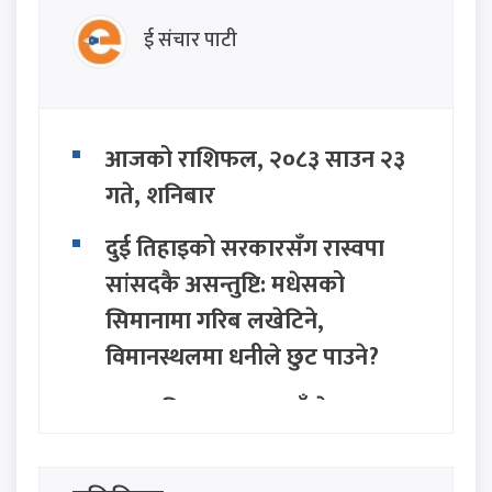
ई संचार पाटी
आजको राशिफल, २०८३ साउन २३
गते, शनिबार
दुई तिहाइको सरकारसँग रास्वपा
सांसदकै असन्तुष्टि: मधेसको
सिमानामा गरिब लखेटिने,
विमानस्थलमा धनीले छुट पाउने?
प्रज्ञा प्रतिष्ठानहरूमा नयाँ नेतृत्व:
नगरकोटी, ताम्राकार र खनाल बने
कुलपति