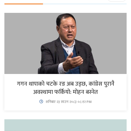
गगन थापाको चटके रङ अब उड्छ, कांग्रेस पुरानै
अवस्थामा फर्कियो: मोहन बस्नेत
शनिबार २३ साउन २०८३ ०८:१२ PM