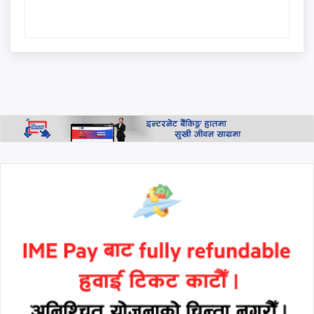
सिंहदरबार र बालुवाटारलाई रास्वपा
नेता परियारको कडा चेतावनी:
"जनताको धैर्य टुटेको दिन यी ठाउँ
धेरै टाढा हुने छैनन्"
प्रधानमन्त्री बालेनको 'एक्लै लड्नुपर्छ'
भन्ने स्टाटस पछि मनिष झाको
जवाफ: 'हामी सबै साथमा छौँ, कोही
एक्लो छैन'
थप हेर्नुहोस