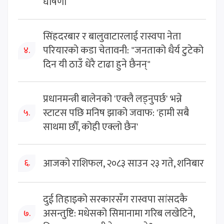
घोषणा
सिंहदरबार र बालुवाटारलाई रास्वपा नेता
परियारको कडा चेतावनी: "जनताको धैर्य टुटेको
४.
दिन यी ठाउँ धेरै टाढा हुने छैनन्"
प्रधानमन्त्री बालेनको 'एक्लै लड्नुपर्छ' भन्ने
स्टाटस पछि मनिष झाको जवाफ: 'हामी सबै
५.
साथमा छौँ, कोही एक्लो छैन'
आजको राशिफल, २०८३ साउन २३ गते, शनिबार
६.
दुई तिहाइको सरकारसँग रास्वपा सांसदकै
असन्तुष्टि: मधेसको सिमानामा गरिब लखेटिने,
७.