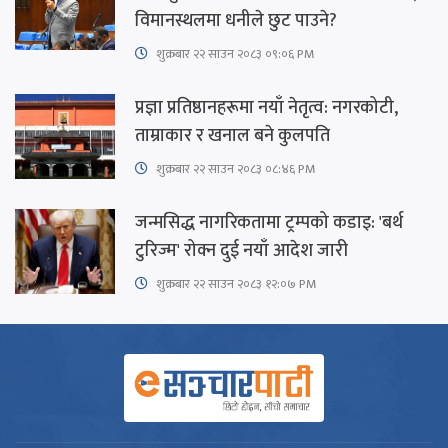
विमानस्थलमा धनीले छुट पाउने?
शुक्रबार​ २२ साउन २०८३ ०९:०६ PM
प्रज्ञा प्रतिष्ठानहरूमा नयाँ नेतृत्व: नगरकोटी,
ताम्राकार र खनाल बने कुलपति
शुक्रबार​ २२ साउन २०८३ ०८:४६ PM
जन्मसिद्ध नागरिकतामा ट्रम्पको कडाइ: 'बर्थ
टुरिज्म' रोक्न दुई नयाँ आदेश जारी
शुक्रबार​ २२ साउन २०८३ १२:०७ PM