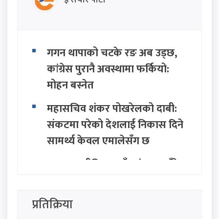
ई संचार पाटी
गगन थापाको चटके रङ अब उड्छ,
कांग्रेस पुरानै अवस्थामा फर्कियो:
मोहन बस्नेत
महासचिव शंकर पोखरेलको दाबी:
संकटमा परेको देशलाई निकास दिने
सामर्थ्य केवल एमालेसँग छ
सत्ता राजनीतिमा नयाँ तरंग: २८ बुँदे
अवधारणासहित सात राजनीतिक
दलद्वारा मोर्चा घोषणा
प्रतिक्रिया