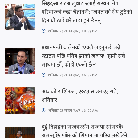
सिंहदरबार र बालुवाटारलाई रास्वपा नेता
परियारको कडा चेतावनी: "जनताको धैर्य टुटेको
दिन यी ठाउँ धेरै टाढा हुने छैनन्"
शनिबार २३ साउन २०८३ ०७:१९ PM
प्रधानमन्त्री बालेनको 'एक्लै लड्नुपर्छ' भन्ने
स्टाटस पछि मनिष झाको जवाफ: 'हामी सबै
साथमा छौँ, कोही एक्लो छैन'
शनिबार २३ साउन २०८३ ०७:१२ PM
आजको राशिफल, २०८३ साउन २३ गते,
शनिबार
शनिबार २३ साउन २०८३ ०७:२२ AM
दुई तिहाइको सरकारसँग रास्वपा सांसदकै
असन्तुष्टि: मधेसको सिमानामा गरिब लखेटिने,